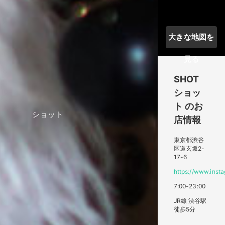
大きな地図を
見る
SHOT
ショッ
ト
のお
ショット
店情報
東京都渋谷
区道玄坂2-
17-6
https://www.inst
7:00-23:00
JR線 渋谷駅
徒歩5分