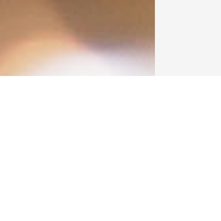
渋谷・道玄坂の百軒店で3つの顔を見
あらゆるもの・ことを編集する株式会社BAKERUがオープ
渋谷・道玄坂の百軒店にある「SHOT」は色々な顔を持っ
1つ目は当然、ショップとしての顔。
「GLITCH COFFEE ROASTERS」の珈琲豆、「Si
むことができます。