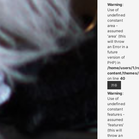
Warning
:
Use of
undefined
constant
area -
assumed
'area' (this
will throw
an Error in a
future
version of
PHP) in
/home/users/1/r
content/themes/
on line
40
渋谷
Warning
:
Use of
undefined
constant
features -
assumed
'features'
(this will
throw an