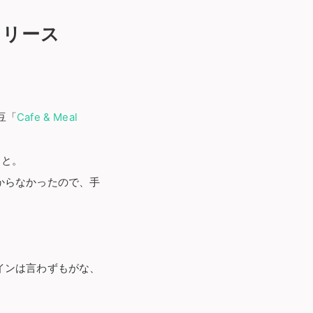
リリース
豆「
Cafe & Meal
こと。
からなかったので、手
インは言わずもがな、