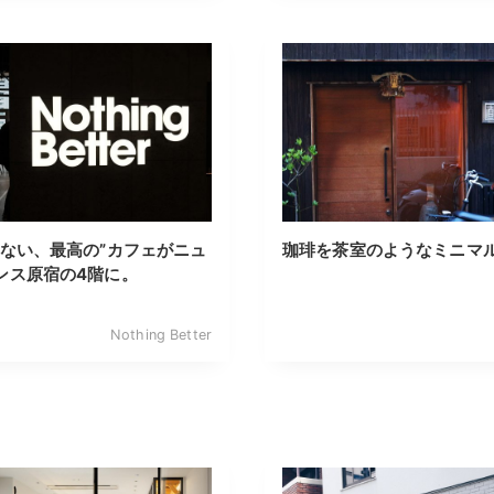
上ない、最高の”カフェがニュ
珈琲を茶室のようなミニマ
ンス原宿の4階に。
Nothing Better