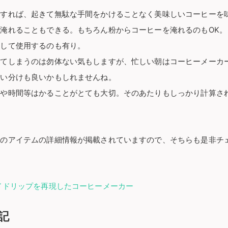
トすれば、起きて無駄な手間をかけることなく美味しいコーヒーを
淹れることもできる。もちろん粉からコーヒーを淹れるのもOK。
として使用するのも有り。
してしまうのは勿体ない気もしますが、忙しい朝はコーヒーメーカ
使い分けも良いかもしれませんね。
度や時間等はかることがとても大切。そのあたりもしっかり計算さ
れのアイテムの詳細情報が掲載されていますので、そちらも是非チ
ドドリップを再現したコーヒーメーカー
追記