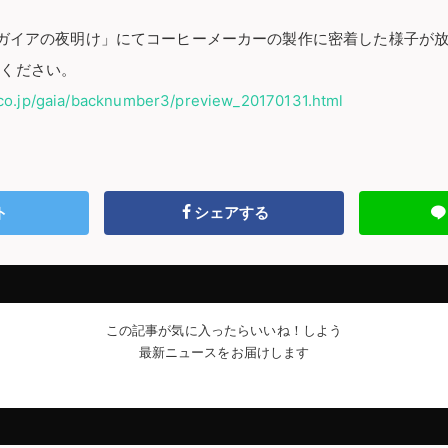
「ガイアの夜明け」にてコーヒーメーカーの製作に密着した様子が
てください。
.co.jp/gaia/backnumber3/preview_20170131.html
ト
シェアする
この記事が気に入ったらいいね！しよう
最新ニュースをお届けします