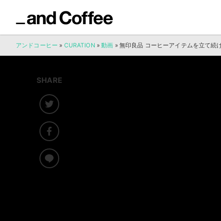
アンドコーヒー
»
CURATION
»
動画
»
無印良品 コーヒーアイテムを立て続
SHARE