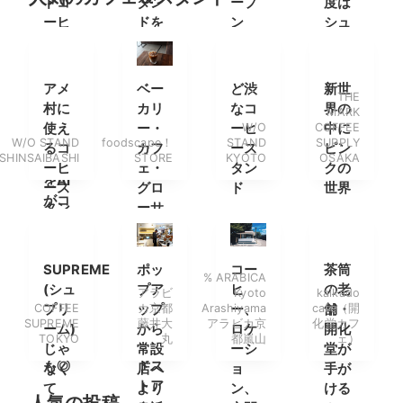
ドコ
タン
ープ
度は
ーヒ
ドを
ン
シュ
ー
オー
ーズ
「飲
プン
をリ
める
リー
アメ
ベー
ど渋
新世
THE
文
ス？
村に
カリ
なコ
界の
MARK
庫」。
使え
ー・
ーヒ
W/O
COFFEE
中に
名作
W/O STAND
foodscape！
STAND
SUPPLY
るコ
カフ
ース
ピン
SHINSAIBASHI
STORE
KYOTO
OSAKA
文学
ーヒ
ェ・
タン
クの
をAI
ース
グロ
ド
世界
がコ
タン
ーサ
ーヒ
ド誕
リー
ー
生。
の3
に。
フォ
つを
SUPREME
ポッ
コー
茶筒
% ARABICA
トス
組み
(シュ
プア
ヒ
の老
アラビ
Kyoto
kaikado
ポッ
合わ
COFFEE
プリ
ップ
カ京都
Arashiyama
ー、
cafe（開
舗・
SUPREME
藤井大
アラビカ京
化堂カフ
トと
せた
ーム)
から
ロケ
開化
TOKYO
丸
都嵐山
ェ）
して
グッ
じゃ
常設
ーシ
堂が
も◎
ドス
なく
店へ
ョ
手が
トア
て
より
ン、
ける