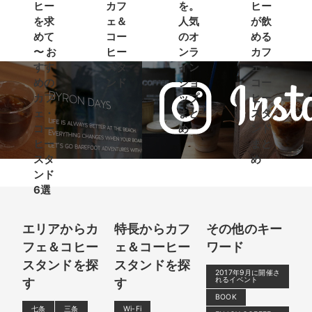
ヒー
カフ
を。
ヒー
を求
ェ＆
人気
が飲
めて
コー
のオ
める
〜 お
ヒー
ンラ
カフ
すす
スタ
イン
ェ・
めの
ンド
ショ
コー
カフ
ップ
ヒー
ェ・
まと
スタ
コー
め
ンド
ヒー
まと
スタ
め
ンド
6選
エリアからカ
特長からカフ
その他のキー
フェ＆コヒー
ェ＆コーヒー
ワード
スタンドを探
スタンドを探
2017年9月に開催さ
れるイベント
す
す
BOOK
七条
三条
Wi-Fi