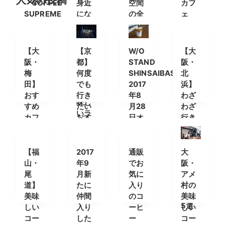
人気の投稿
「COFFEE
身近
空間
カフ
SUPREME
にな
の全
ェ
(コー
って
てが
ヒー
いく
最高
スー
アラ
なグ
【大
【京
W/O
【大
プリ
ビカ
ッド
阪・
都】
STAND
阪・
ー
コー
ショ
梅
何度
SHINSAIBASHI
北
ム)」
ヒー
ップ
田】
でも
2017
浜】
の美
おす
行き
年8
わざ
味し
すめ
たい
月28
わざ
いラ
カフ
おす
日オ
行き
テ
ェ・
すめ
ープ
たい
コー
カフ
ン
カフ
ヒー
ェ＆
ェ・
【福
2017
通販
大
スタ
コー
コー
山・
年9
でお
阪・
ンド
ヒー
ヒー
尾
月新
気に
アメ
まと
スタ
スタ
道】
たに
入り
村の
め
ンド
ンド
美味
仲間
のコ
美味
5選
しい
入り
ーヒ
しい
コー
した
ー
コー