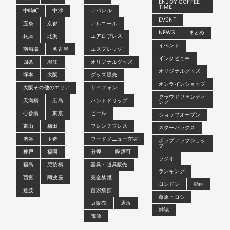
ENJOY COFFEE
TIME
中崎町
中津
アパレル
EVENT
五条
京都
アルコール
NEWS
まとめ
兵庫
北浜
エアロプレス
イベント
南船場
名古屋
エスプレッソ
インタビュー
四条
堀江
オリジナルグッズ
オリジナルグッズ
塚本
大阪
グッズ販売
オンラインショップ
大阪その他のエリア
サイフォン
クラウドファンディ
天満橋
広島
ハンドドリップ
ング
心斎橋
東京
ビール
ショップオープン
東山
梅田
フレンチプレス
スターバックス
渋谷
玉造
フードメニュー充実
ポップアップショッ
プ
神戸
福岡
分煙
喫煙可
ラジオ
福島
肥後橋
器具・道具販売
ランキング
西宮
阿波座
完全禁煙
ロンドン
動画
難波
自家焙煎
藤原ヒロシ
豆販売
通販
雑誌
電源