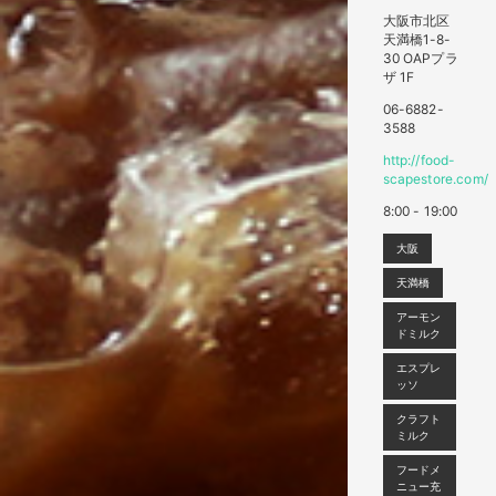
大阪市北区
天満橋1-8-
30 OAPプラ
ザ 1F
06-6882-
3588
http://food-
scapestore.com/
8:00 - 19:00
大阪
天満橋
アーモン
ドミルク
エスプレ
ッソ
クラフト
ミルク
フードメ
ニュー充