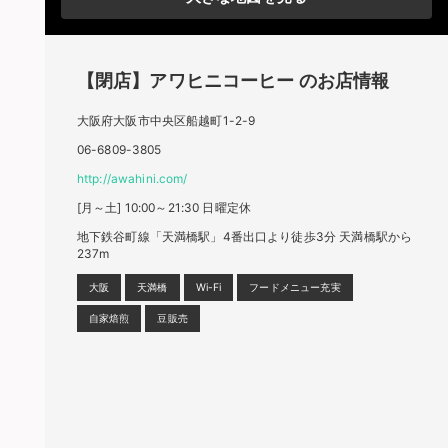
【閉店】アワヒニコーヒー のお店情報
大阪府大阪市中央区船越町1-2-9
06-6809-3805
http://awahini.com/
[月～土] 10:00～21:30 日曜定休
地下鉄谷町線「天満橋駅」4番出口より徒歩3分 天満橋駅から
237m
大阪
天満橋
Wi-Fi
フードメニュー充実
自家焙煎
豆販売