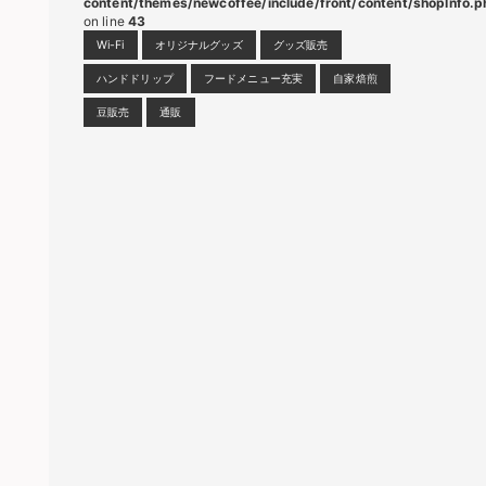
content/themes/newcoffee/include/front/content/shopInfo.p
on line
43
Wi-Fi
オリジナルグッズ
グッズ販売
ハンドドリップ
フードメニュー充実
自家焙煎
豆販売
通販