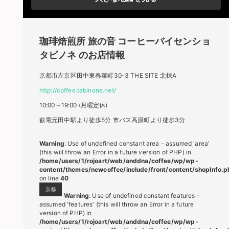
珈琲焙煎所 旅の音
コーヒーバイセンショ
タビノネ
のお店情報
京都市左京区田中東春菜町30-3 THE SITE 北棟A
http://coffee.tabinone.net/
10:00～19:00 (月曜定休)
叡電元田中駅より徒歩5分 市バス高原町より徒歩3分
Warning
: Use of undefined constant area - assumed 'area'
(this will throw an Error in a future version of PHP) in
/home/users/1/rojoart/web/anddna/coffee/wp/wp-
content/themes/newcoffee/include/front/content/shopInfo.p
on line
40
京都
Warning
: Use of undefined constant features -
assumed 'features' (this will throw an Error in a future
version of PHP) in
/home/users/1/rojoart/web/anddna/coffee/wp/wp-