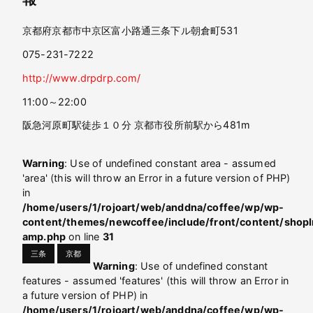
京都府京都市中京区富小路通三条下ル朝倉町531
075-231-7222
http://www.drpdrp.com/
11:00～22:00
阪急河原町駅徒歩１０分 京都市役所前駅から481m
Warning
: Use of undefined constant area - assumed
'area' (this will throw an Error in a future version of PHP)
in
/home/users/1/rojoart/web/anddna/coffee/wp/wp-
content/themes/newcoffee/include/front/content/shopI
amp.php
on line
31
三条
京都
Warning
: Use of undefined constant
features - assumed 'features' (this will throw an Error in
a future version of PHP) in
/home/users/1/rojoart/web/anddna/coffee/wp/wp-