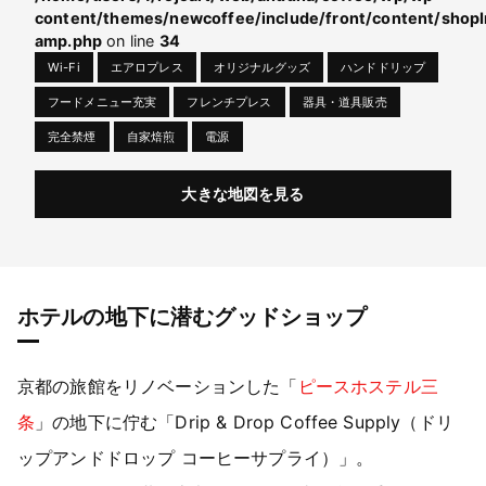
content/themes/newcoffee/include/front/content/shopI
amp.php
on line
34
Wi-Fi
エアロプレス
オリジナルグッズ
ハンドドリップ
フードメニュー充実
フレンチプレス
器具・道具販売
完全禁煙
自家焙煎
電源
大きな地図を見る
ホテルの地下に潜むグッドショップ
京都の旅館をリノベーションした「
ピースホステル三
条
」の地下に佇む「Drip & Drop Coffee Supply（ドリ
ップアンドドロップ コーヒーサプライ）」。