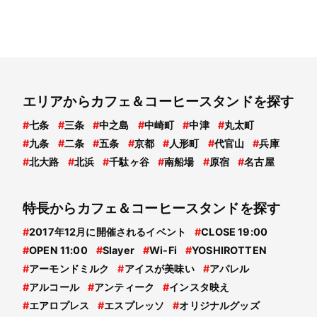
エリアからカフェ＆コーヒースタンドを探す
#
七条
#
三条
#
中之島
#
中崎町
#
中津
#
丸太町
#
九条
#
二条
#
五条
#
京都
#
人形町
#
代官山
#
兵庫
#
北大路
#
北浜
#
千駄ヶ谷
#
南船場
#
原宿
#
名古屋
特長からカフェ＆コーヒースタンドを探す
#
2017年12月に開催されるイベント
#
CLOSE 19:00
#
OPEN 11:00
#
Slayer
#
Wi-Fi
#
YOSHIROTTEN
#
アーモンドミルク
#
アイスが美味い
#
アパレル
#
アルコール
#
アンティーク
#
インスタ映え
#
エアロプレス
#
エスプレッソ
#
オリジナルグッズ