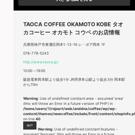
TAOCA COFFEE OKAMOTO KOBE
タオ
カコーヒー オカモト コウベ
のお店情報
兵庫県神戸市東灘区岡本1-13-16 レ・ボア岡本 1F
078-778-5243
http://www.taoca.jp/
10:00～19:00
阪急電車岡本駅より徒歩1分 JR摂津本山駅より徒歩3分 岡本駅
から70m
Warning
: Use of undefined constant area - assumed 'area'
(this will throw an Error in a future version of PHP) in
/home/users/1/rojoart/web/anddna/coffee/wp/wp-
content/themes/newcoffee/include/front/content/shopInfo.p
on line
40
神戸
Warning
: Use of undefined constant features -
assumed 'features' (this will throw an Error in a future