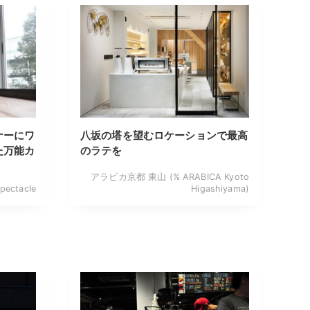
ナーにワ
八坂の塔を望むロケーションで最高
た万能カ
のラテを
アラビカ京都 東山 (% ARABICA Kyoto
pectacle
Higashiyama)