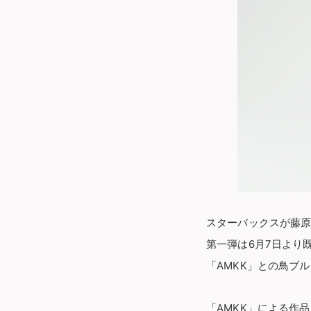
スターバックスが藤原ヒ
第一弾は6月7日より
「AMKK」との鳥ブ
「AMKK」による作