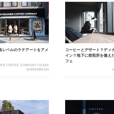
高レベルのラテアートをアメ
コーヒーとデザート？ディ
イン？地下に焙煎所を備え
フェ
MER COFFEE COMPANY OSAKA
SHINSAIBASHI
s