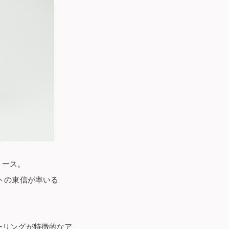
リース。
トの東信が率いる
ーリングが特徴的なア