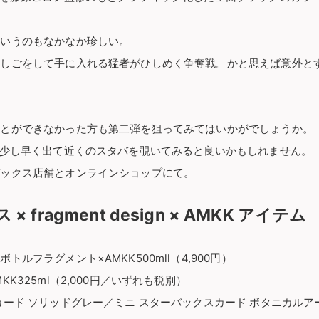
というのもなかなか珍しい。
はしごをして手に入れる猛者がひしめく争奪戦。かと思えば意外と
。
ことができなかった方も第二弾を狙ってみてはいかがでしょうか。
り少し早く出て近くのスタバを覗いてみると良いかもしれません。
バックス店舗とオンラインショップにて。
 fragment design × AMKK アイテム
ルフラグメント×AMKK500mll（4,900円）
K325ml（2,000円／いずれも税別）
ード ソリッドグレー／ミニ スターバックスカード ボタニカルアー