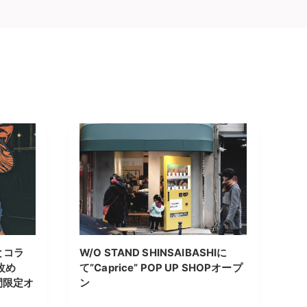
とコラ
W/O STAND SHINSAIBASHIに
」改め
て”Caprice” POP UP SHOPオープ
期間限定オ
ン