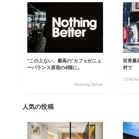
”この上ない、最高の”カフェがニュ
世界最
ーバランス原宿の4階に。
村で
STREA
Nothing Better
人気の投稿