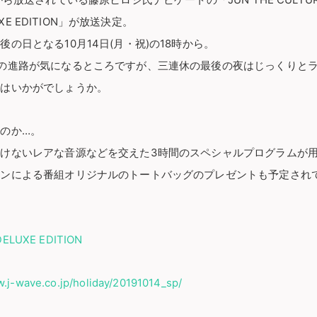
から放送されている藤原ヒロシ氏ナビゲートの「JUN THE CULTU
LUXE EDITION」が放送決定。
の日となる10月14日(月・祝)の18時から。
の進路が気になるところですが、三連休の最後の夜はじっくりと
てはいかがでしょうか。
のか…。
けないレアな音源などを交えた3時間のスペシャルプログラムが
インによる番組オリジナルのトートバッグのプレゼントも予定され
。
DELUXE EDITION
w.j-wave.co.jp/holiday/20191014_sp/