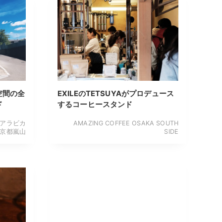
空間の全
EXILEのTETSUYAがプロデュース
ド
するコーヒースタンド
ma アラビカ
AMAZING COFFEE OSAKA SOUTH
京都嵐山
SIDE