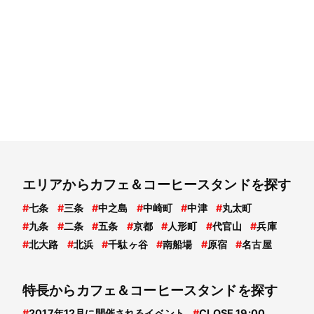
エリアからカフェ＆コーヒースタンドを探す
#
七条
#
三条
#
中之島
#
中崎町
#
中津
#
丸太町
#
九条
#
二条
#
五条
#
京都
#
人形町
#
代官山
#
兵庫
#
北大路
#
北浜
#
千駄ヶ谷
#
南船場
#
原宿
#
名古屋
特長からカフェ＆コーヒースタンドを探す
#
2017年12月に開催されるイベント
#
CLOSE 19:00