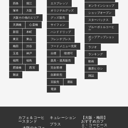
四条
堀江
エスプレッソ
オンラインショップ
塚本
大阪
オリジナルグッズ
ショップオープン
大阪その他のエリア
グッズ販売
スターバックス
天満橋
心斎橋
サイフォン
ブルーボトルコーヒ
ー
新宿
本町
ハンドドリップ
ポップアップショッ
東京
東山
フレンチプレス
プ
梅田
渋谷
フードメニュー充実
ラジオ
玉造
神戸
分煙
喫煙可
ランキング
福岡
福島
器具・道具販売
動画
肥後橋
西宮
完全禁煙
藤原ヒロシ
難波
自家焙煎
雑誌
豆販売
通販
電源
カフェ＆コーヒ
キュレーション
【大阪・梅田】
ースタンド
おすすめカフ
プラス
ェ・コーヒース
大阪のカフェ