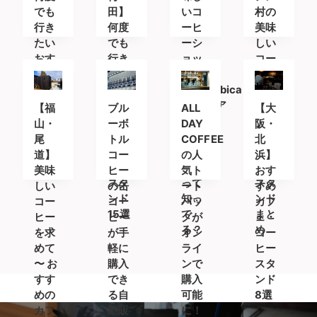
でも
田】
いコ
村の
行き
何度
ーヒ
美味
たい
でも
ーシ
しい
おす
行き
ョッ
コー
すめ
たい
プ
ヒー
カフ
おす
「%Arabica
が飲
ェ＆
すめ
Kyoto(ア
める
【福
ブル
ALL
【大
コー
カフ
ラビ
カフ
山・
ーボ
DAY
阪・
ヒー
ェ＆
カキ
ェ・
尾
トル
COFFEE
北
スタ
コー
ョウ
コー
道】
コー
の人
浜】
ンド
ヒー
ト)」
ヒー
美味
ヒー
気ト
おす
スタ
って
スタ
しい
の缶
ート
すめ
ンド
知っ
ンド
コー
コー
バッ
カフ
15選
て
まと
ヒー
ヒー
グが
ェ・
る？
め
を求
が手
オン
コー
めて
軽に
ライ
ヒー
〜 お
購入
ンで
スタ
すす
でき
購入
ンド
めの
る自
可能
8選
カフ
動販
に！