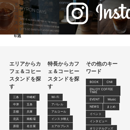
ェ・
売機
コー
が登
ヒー
場
スタ
ンド
6選
エリアからカ
特長からカフ
その他のキー
フェ＆コヒー
ェ＆コーヒー
ワード
スタンドを探
スタンドを探
BOOK
Chill
す
す
ENJOY COFFEE
TIME
三条
中崎町
Wi-Fi
EVENT
Music
中津
五条
アパレル
NEWS
まとめ
京都
兵庫
アルコール
イベント
北浜
南船場
インスタ映え
インタビュー
原宿
名古屋
エアロプレス
オリジナルグッズ