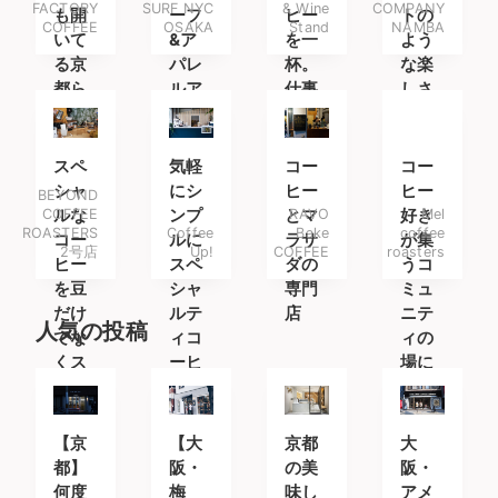
FACTORY
SURF NYC
& Wine
COMPANY
も開
ーフ
ヒー
トの
COFFEE
OSAKA
Stand
NAMBA
いて
&ア
を一
よう
る京
パレ
杯。
な楽
都ら
ルア
仕事
しさ
しい
イテ
帰り
が味
コー
ムを
には
わえ
ヒー
楽し
ワイ
るカ
スペ
気軽
コー
コー
ショ
みに
ンを
フェ
シャ
にシ
ヒー
ヒー
BEYOND
ップ
南船
一
COFFEE
ルな
ンプ
とマ
RAVO
好き
Mel
ROASTERS
Coffee
Bake
coffee
場へ
杯。
コー
ルに
ラサ
が集
2号店
Up!
COFFEE
roasters
ヒー
スペ
ダの
うコ
を豆
シャ
専門
ミュ
だけ
ルテ
店
ニテ
人気の投稿
でな
ィコ
ィの
くス
ーヒ
場に
タン
ーを
ドで
も
【京
【大
京都
大
都】
阪・
の美
阪・
何度
梅
味し
アメ