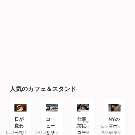
人気のカフェ＆スタンド
日が
コー
仕事
NYの
The
変わ
ヒー
前に
マー
Anchor
BROOKLYN
ELEPHANT
って
SATURDAYS
とサ
Coffee
コー
ROASTING
ケッ