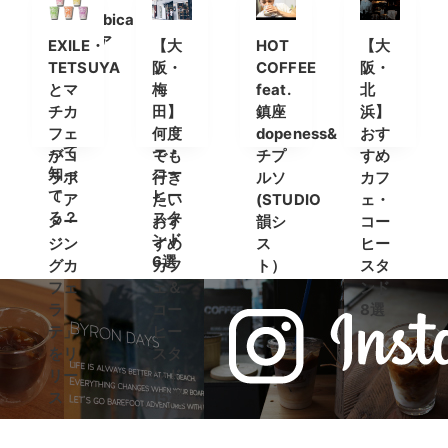
「%Arabica
を求
カフ
＆コ
Kyoto(ア
めて
ェ＆
ーヒ
EXILE・
【大
HOT
【大
ラビ
〜 お
コー
ース
TETSUYA
阪・
COFFEE
阪・
カキ
すす
ヒー
タン
とマ
梅
feat.
北
ョウ
めの
スタ
ドま
チカ
田】
鎮座
浜】
ト)」
カフ
ンド
とめ
フェ
何度
dopeness&
おす
って
ェ・
がコ
でも
チプ
すめ
知っ
コー
ラボ
行き
ルソ
カフ
て
ヒー
「ア
たい
(STUDIO
ェ・
る？
スタ
メー
おす
韻シ
コー
ンド
ジン
すめ
ス
ヒー
6選
グカ
カフ
ト）
スタ
フェ
ェ＆
ンド
ラ
コー
8選
テ」
ヒー
をリ
スタ
リー
ンド
ス
15選