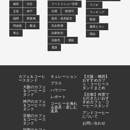
梅田
渋谷
フードメニュー充実
ラジオ
玉造
神戸
分煙
喫煙可
ランキング
福岡
肥後橋
器具・道具販売
動画
阿波座
難波
完全禁煙
藤原ヒロシ
青山
自家焙煎
雑誌
豆販売
通販
電源
カフェ＆コーヒ
キュレーション
【大阪・梅田】
ースタンド
おすすめカフ
プラス
ェ・コーヒース
大阪のカフェ
タンドまとめ
ハウツー
＆コーヒース
タンド
【京都】何度で
レポート
も行きたいおす
神戸のカフェ
すめカフェ・コ
コーヒーを淹れ
＆コーヒース
ーヒースタンド
る器具・楽しむ
タンド
道具
アンドコーヒー
京都のカフェ
について
＆コーヒース
タンド
お問い合わせ
福岡のカフェ