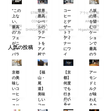
の楽
ーヒ
ク
良い
には
しみ
ー専
時間
ワイ
”この
世界
コー
八坂
STREAMER
アラビカ京都
方と
門店
ンを
上な
最高
ヒー
の塔
COFFEE
東山 (%
ショ
一
い、
COMPANY
レベ
とデ
ARABICA
を望
ップ
Nothing
OSAKA
Kyoto
杯。
最高
ルの
ザー
むロ
につ
Better
SHINSAIBASHI
spectacle
Higashiyama)
の”カ
ラテ
ト？
ケー
いて
フェ
アー
ディ
ショ
がニ
トを
ナー
ンで
人気の投稿
ュー
アメ
にワ
最高
バラ
村で
イ
のラ
ンス
ン？
テを
原宿
地下
の4
に焙
京都
【福
【京
アー
階
煎所
の美
山・
都】
モン
に。
を備
味し
尾
何度
ドミ
えた
いコ
道】
でも
ルク
万能
ーヒ
美味
行き
が味
カフ
ーシ
しい
たい
わえ
ェ
ョッ
コー
おす
るカ
プ
ヒー
すめ
フェ