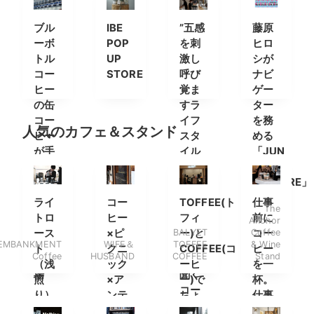
ブル
IBE
”五感
藤原
ーボ
POP
を刺
ヒロ
トル
UP
激し
シが
コー
STORE
呼び
ナビ
ヒー
覚ま
ゲー
の缶
すラ
ター
コー
イフ
を務
人気のカフェ＆スタンド
ヒー
スタ
める
が手
イル
「JUN
軽に
セレ
THE
購入
クト
CULTURE」
でき
ショ
の特
ライ
コー
TOFFEE(ト
仕事
The
る自
ップ”
別番
トロ
ヒー
フィ
前に
Anchor
動販
FINNA
組が
ース
×ピ
BALYET
ー)と
Coffee
コー
売機
の店
放送
EMBANKMENT
WIFE＆
TOFFEE
& Wine
ト
クニ
COFFEE(コ
ヒー
Coffee
HUSBAND
COFFEE
Stand
が登
長に
決定
（浅
ック
ーヒ
を一
場
聞く
煎
×ア
ー)で
杯。
コー
り）
ンテ
ちょ
仕事
ヒー
のコ
ィー
っと
帰り