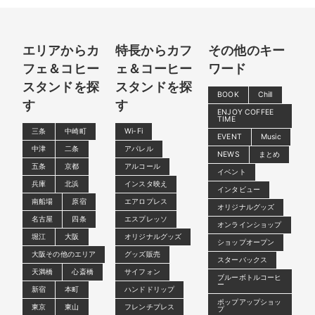
エリアからカ
特長からカフ
その他のキー
フェ＆コヒー
ェ＆コーヒー
ワード
スタンドを探
スタンドを探
BOOK
Chill
す
す
ENJOY COFFEE
TIME
三条
中崎町
Wi-Fi
EVENT
Music
中津
二条
アパレル
NEWS
まとめ
五条
京都
アルコール
イベント
兵庫
北浜
インスタ映え
インタビュー
南船場
原宿
エアロプレス
オリジナルグッズ
名古屋
四条
エスプレッソ
オンラインショップ
堀江
大阪
オリジナルグッズ
ショップオープン
大阪その他のエリア
グッズ販売
スターバックス
天満橋
心斎橋
サイフォン
ブルーボトルコーヒ
ー
新宿
本町
ハンドドリップ
ポップアップショッ
東京
東山
フレンチプレス
プ