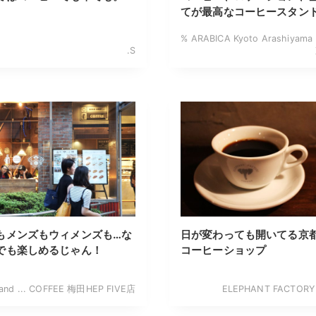
てが最高なコーヒースタン
% ARABICA Kyoto Arashiya
.S
もメンズもウィメンズも…な
日が変わっても開いてる京
でも楽しめるじゃん！
コーヒーショップ
 and ... COFFEE 梅田HEP FIVE店
ELEPHANT FACTORY