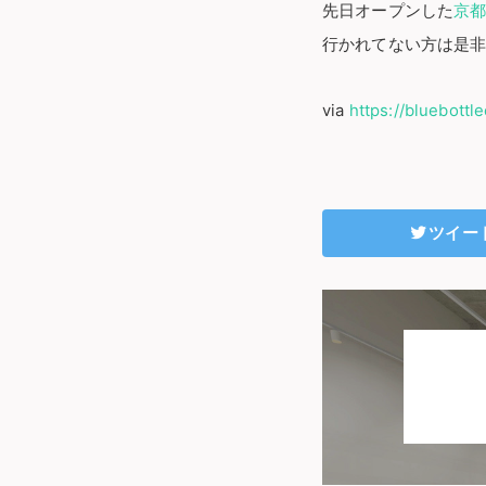
先日オープンした
京
行かれてない方は是
via
https://bluebottl
ツイー