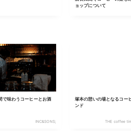
ョップについて
間で味わうコーヒーとお酒
塚本の憩いの場となるコー
ンド
INC&SONS;
THE coffee t