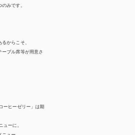
つのみです。
。
あるからこそ、
テーブル席等が用意さ
コーヒーゼリー」は期
ニューに。
メニュー。