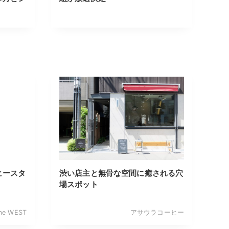
ヒースタ
渋い店主と無骨な空間に癒される穴
場スポット
ime WEST
アサウラコーヒー