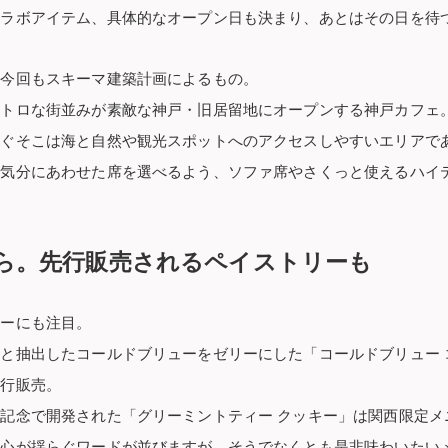
コラボアイテム、具体的なオープン日も決まり、あとはその日を待
は今回もスキーマ建築計画によるもの。
レトロな街並みが素敵な神戸・旧居留地にオープンする神戸カフェ
すぐそこは海と自然や観光スポットへのアクセスしやすいエリアで
や気分にあわせた席を選べるよう、ソファ席やさくっと使えるハイ
ら。先行販売されるペイストリーも
リーにも注目。
と抽出したコールドブリューをゼリーにした「コールドブリュー 
先行販売。
記念で開発された「グリーミントティー クッキー」は関西限定メ
い心が揺らぐワードが並びますが、そうでなくとも是非味わいたい