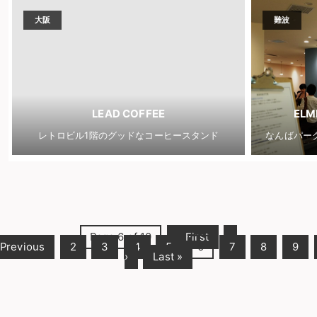
大阪
難波
LEAD COFFEE
ELM
レトロビル1階のグッドなコーヒースタンド
なんばパー
Page 6 of 10
« First
‹
Previous
2
3
4
5
6
7
8
9
›
Last »