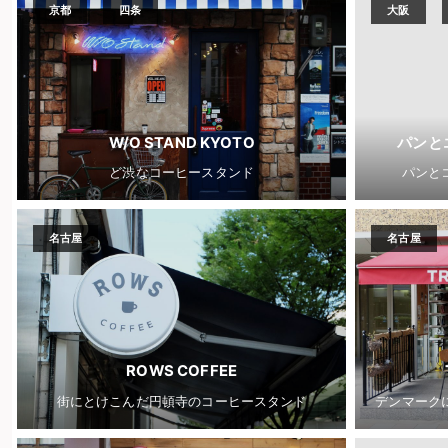
京都
四条
大阪
W/O STAND KYOTO
パンと
ど渋なコーヒースタンド
パンと
名古屋
名古屋
ROWS COFFEE
街にとけこんだ円頓寺のコーヒースタンド
デンマーク