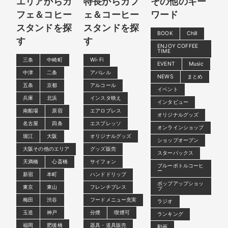
エリアからカ
特長からカフ
その他のキー
フェ＆コヒー
ェ＆コーヒー
ワード
スタンドを探
スタンドを探
BOOK
Chill
す
す
ENJOY COFFEE
TIME
三条
中崎町
Wi-Fi
EVENT
Music
中津
二条
アパレル
NEWS
まとめ
五条
京都
アルコール
イベント
兵庫
北浜
インスタ映え
インタビュー
南船場
原宿
エアロプレス
オリジナルグッズ
名古屋
四条
エスプレッソ
オンラインショップ
堀江
大阪
オリジナルグッズ
ショップオープン
大阪その他のエリア
グッズ販売
スターバックス
天満橋
心斎橋
サイフォン
ブルーボトルコーヒ
ー
新宿
本町
ハンドドリップ
ポップアップショッ
東京
東山
フレンチプレス
プ
梅田
渋谷
フードメニュー充実
ラジオ
玉造
神戸
分煙
喫煙可
ランキング
福岡
肥後橋
器具・道具販売
動画