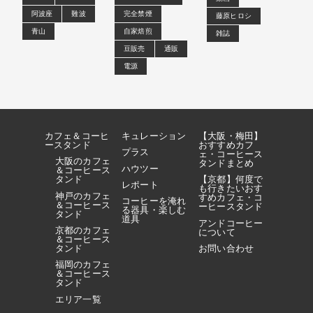
阿波座
難波
完全禁煙
藤原ヒロシ
青山
自家焙煎
雑誌
豆販売
通販
電源
カフェ＆コーヒ
キュレーション
【大阪・梅田】
ースタンド
おすすめカフ
プラス
ェ・コーヒース
大阪のカフェ
タンドまとめ
ハウツー
＆コーヒース
タンド
【京都】何度で
レポート
も行きたいおす
神戸のカフェ
すめカフェ・コ
コーヒーを淹れ
＆コーヒース
ーヒースタンド
る器具・楽しむ
タンド
道具
アンドコーヒー
京都のカフェ
について
＆コーヒース
タンド
お問い合わせ
福岡のカフェ
＆コーヒース
タンド
エリア一覧