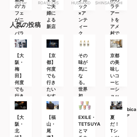
Better
ROASTERS
HUSBAND
SHINSAIBASHI
の”カ
ご夫
ック
ラテ
フェ
婦に
×ア
アー
がニ
よる
ンテ
トを
人気の投稿
ュー
新店
ィー
アメ
バラ
ク
村で
ンス
原宿
の4
【大
【京
その
京都
階
阪・
都】
味が
の美
に。
梅
何度
気に
味し
田】
でも
な
いコ
何度
行き
る。
ーヒ
でも
たい
世界
ーシ
行き
おす
初
ョッ
たい
すめ
の”透
プ
おす
カフ
明な
「%Arabica
すめ
ェ＆
コー
Kyoto(ア
【大
【福
EXILE・
夏
カフ
コー
ヒ
ラビ
阪・
山・
TETSUYA
だ！
ェ＆
ヒー
ー”が
カキ
北
尾
とマ
Tシ
コー
スタ
登場
ョウ