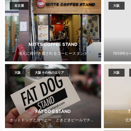
名古屋
大阪
MITTS COFFEE STAND
地元に根付き愛されるコーヒースタンド
1959年
大阪
大阪その他のエリア
大阪
FAT DOG STAND
T
ホットドッグとコーヒー、ときどきビールでチルアウト
北