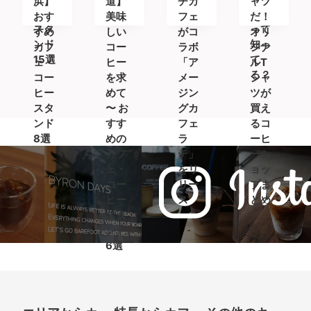
浜】
道】
チカ
ャツ
ヒー
ンド
ト)」
おす
美味
フェ
だ！
スタ
って
すめ
しい
がコ
オリ
ンド
知っ
カフ
コー
ラボ
ジナ
15選
て
ェ・
ヒー
「ア
ルT
る？
コー
を求
メー
シャ
ヒー
めて
ジン
ツが
スタ
〜 お
グカ
買え
ンド
すす
フェ
るコ
8選
めの
ラ
ーヒ
カフ
テ」
ーシ
ェ・
をリ
ョッ
コー
リー
プま
ヒー
ス
とめ
スタ
ンド
6選