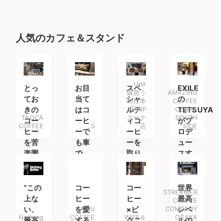
人気のカフェ＆スタンド
Unir
とっ
お目
スペ
EXILE
阪急う
AMAZING
てお
当て
シャ
の
めだ本
COFFEE
きの
はコ
ルテ
店10F
OSAKA
TETSUYA
TAOCA
スーク
SOUTH
コー
ーヒ
ィコ
がプ
COFFEE
.S
店
SIDE
ヒー
ーで
ーヒ
ロデ
を苦
も車
ーを
ュー
楽園
で
取り
スす
で
も。
扱う
るコ
コー
ーヒ
ヒー
ース
”この
コー
コー
世界
STREAMER
専門
タン
上な
ヒー
ヒー
最高
COFFEE
店
ド
い、
を愛
HAIKU
×ピ
COMPANY
レベ
Nothing
COFFEE
WIFE＆
OSAKA
最高
する
クニ
ルの