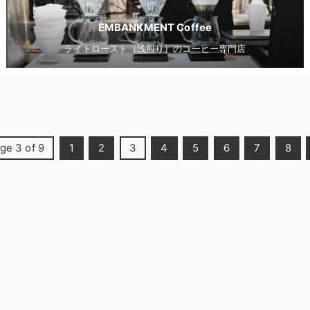
EMBANKMENT Coffee
ライトロースト（浅煎り）のコーヒー専門店
ge 3 of 9
1
2
3
4
5
6
7
8