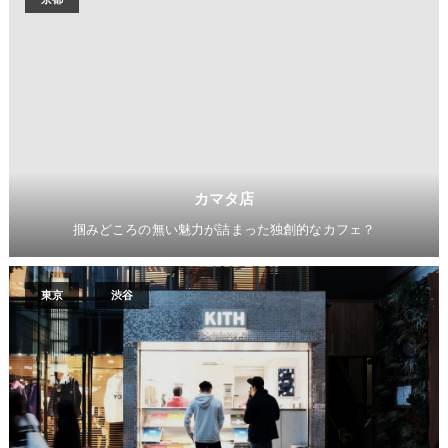
カマタ店
掴みどころの無い魅力が詰まった独創的なカフェ？
東京
渋谷