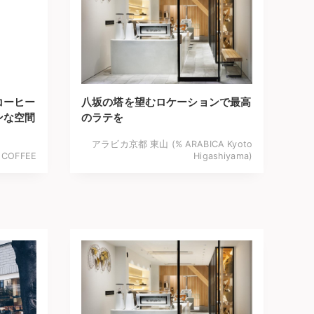
コーヒー
八坂の塔を望むロケーションで最高
ンな空間
のラテを
アラビカ京都 東山 (% ARABICA Kyoto
 COFFEE
Higashiyama)