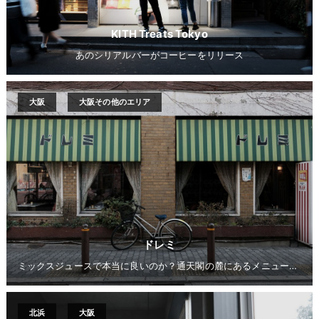
KITH Treats Tokyo
あのシリアルバーがコーヒーをリリース
大阪
大阪その他のエリア
ドレミ
ミックスジュースで本当に良いのか？通天閣の麓にあるメニュー豊富な喫茶店
北浜
大阪