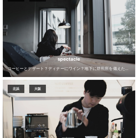
spectacle
コーヒーとデザート？ディナーにワイン？地下に焙煎所を備えた万能カフェ
北浜
大阪