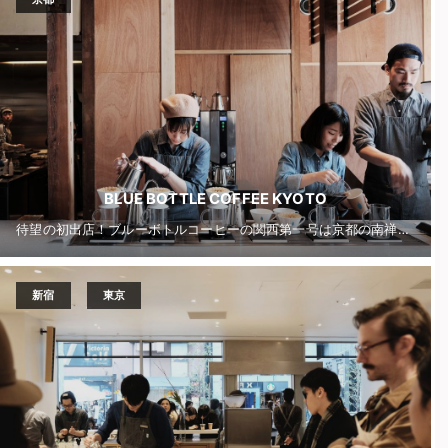
BLUE BOTTLE COFFEE KYOTO
待望の初出店！ブルーボトルコーヒーの関西第一号は京都の南禅寺に
新宿
東京