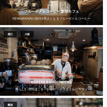
ブルーボトルコーヒー 新宿カフェ
NEWoMAN内の国内3号店となるブルーボトルコーヒー
堀江
大阪
COFFEE ROUGHNECKS
男らしい空間はニュージーランドスタイルのカフェ
難波