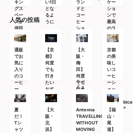
キン
い1日
ラン
ケー
グス
とな
ドと
ショ
ペー
るよ
コー
ンで
人気の投稿
スが
うに
ヒー
最高
併設
ショ
のラ
され
ップ
テを
たコ
が同
ーヒ
居す
通販
【京
【大
京都
ース
るオ
でお
都】
阪・
の美
タン
ープ
気に
何度
梅
味し
ド
ンな
入り
でも
田】
いコ
空間
のコ
行き
何度
ーヒ
とコ
ーヒ
たい
でも
ーシ
ミュ
ー
おす
行き
ョッ
ニテ
を。
すめ
たい
プ
ィ
人気
カフ
おす
「%Arabica
のオ
ェ＆
すめ
Kyoto(ア
夏
【大
Antenna
【福
ンラ
コー
カフ
ラビ
だ！
阪・
TRAVELLING
山・
イン
ヒー
ェ＆
カキ
Tシ
北
WITHOUT
尾
ショ
スタ
コー
ョウ
ャツ
浜】
MOVING
道】