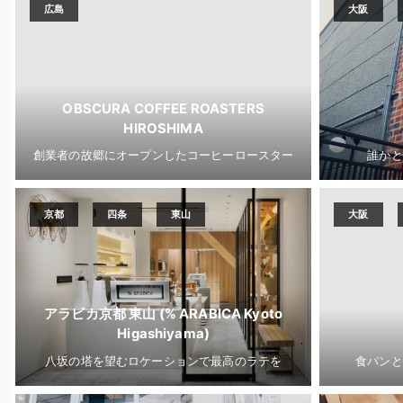
広島
大阪
OBSCURA COFFEE ROASTERS
HIROSHIMA
創業者の故郷にオープンしたコーヒーロースター
誰かと
京都
四条
東山
大阪
アラビカ京都 東山 (% ARABICA Kyoto
Higashiyama)
八坂の塔を望むロケーションで最高のラテを
食パンと