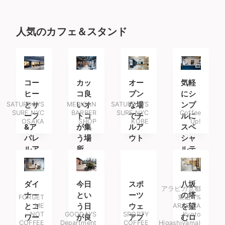
人気のカフェ＆スタンド
コー
カッ
オー
気軽
ヒー
コ良
プン
にシ
SATURDAYS
とサ
MERICAN
いオ
SATURDAYS
な場
ンプ
SURF NYC
BARBER
SURF NYC
Coffee
ーフ
トコ
でチ
ルに
OSAKA
SHOP
KOBE
Up!
&ア
が集
ルア
スペ
パレ
う場
ウト
シャ
ルア
所
ルテ
イテ
ィコ
ムを
ーヒ
楽し
ーを
ダイ
今日
スポ
八坂
アラビカ京都
みに
ナー
とい
ーツ
の塔
FORGET
東山 (%
南船
とコ
ME
う日
ウェ
ARABICA
を望
NOT
GOODAYS
SPORTY
Kyoto
場へ
ワー
が良
アブ
むロ
COFFEE
Department
COFFEE
Higashiyama)