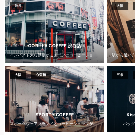
渋谷
大阪
GORILLA COFFEE 渋谷店
インパクト大な動物がモチーフのコーヒーショップ
大阪
心斎橋
三条
SPORTY COFFEE
Ki
スポーツウェアブランドとコーヒーショップが同居するオープンな空間とコミュニティ
バッグ