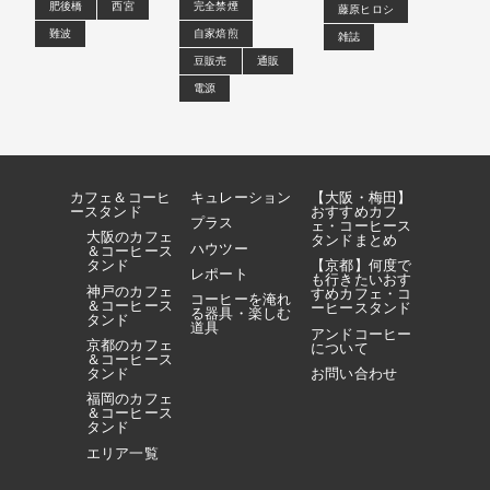
肥後橋
西宮
完全禁煙
藤原ヒロシ
難波
自家焙煎
雑誌
豆販売
通販
電源
カフェ＆コーヒ
キュレーション
【大阪・梅田】
ースタンド
おすすめカフ
プラス
ェ・コーヒース
大阪のカフェ
タンドまとめ
ハウツー
＆コーヒース
タンド
【京都】何度で
レポート
も行きたいおす
神戸のカフェ
すめカフェ・コ
コーヒーを淹れ
＆コーヒース
ーヒースタンド
る器具・楽しむ
タンド
道具
アンドコーヒー
京都のカフェ
について
＆コーヒース
タンド
お問い合わせ
福岡のカフェ
＆コーヒース
タンド
エリア一覧