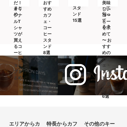
ップ
ンド
ヒー
ト)」
だ！
おす
美味
まと
スタ
って
オリ
すめ
しい
め
ンド
知っ
ジナ
カフ
コー
15選
て
ルT
ェ・
ヒー
る？
シャ
コー
を求
ツが
ヒー
めて
買え
スタ
〜 お
るコ
ンド
すす
ーヒ
8選
めの
ーシ
カフ
ョッ
ェ・
プま
コー
とめ
ヒー
スタ
ンド
6選
エリアからカ
特長からカフ
その他のキー