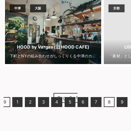
中津
大阪
京都
HOOD by Vargas (旧 HOOD CAFE)
LI
下町とNYの組み合わせがしっくりくる中津のカフェ
Page 8 of
9
1
2
3
4
5
6
7
8
9