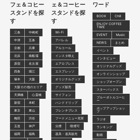
フェ＆コヒー
ェ＆コーヒー
ワード
スタンドを探
スタンドを探
BOOK
Chill
す
す
ENJOY COFFEE
TIME
三条
中崎町
Wi-Fi
EVENT
Music
中津
五条
アパレル
NEWS
まとめ
京都
兵庫
アルコール
イベント
北浜
南船場
インスタ映え
インタビュー
原宿
名古屋
エアロプレス
オリジナルグッズ
四条
堀江
エスプレッソ
オンラインショップ
塚本
大阪
オリジナルグッズ
ショップオープン
大阪その他のエリア
グッズ販売
スターバックス
天満橋
心斎橋
サイフォン
ブルーボトルコーヒ
ー
新宿
本町
ハンドドリップ
ポップアップショッ
東京
東山
フレンチプレス
プ
梅田
渋谷
フードメニュー充実
ラジオ
玉造
神戸
分煙
喫煙可
ランキング
福岡
福島
器具・道具販売
動画