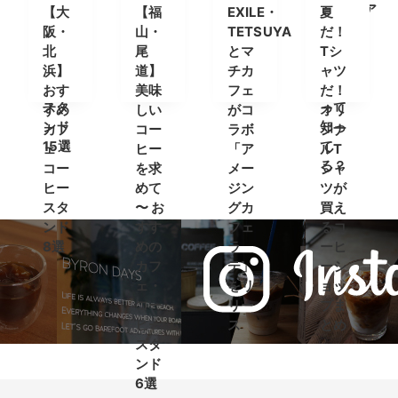
すめ
ェ＆
コー
Kyoto(ア
【大
【福
EXILE・
夏
カフ
コー
ヒ
ラビ
阪・
山・
TETSUYA
だ！
ェ＆
ヒー
ー”が
カキ
北
尾
とマ
Tシ
コー
スタ
登場
ョウ
浜】
道】
チカ
ャツ
ヒー
ンド
ト)」
おす
美味
フェ
だ！
スタ
って
すめ
しい
がコ
オリ
ンド
知っ
カフ
コー
ラボ
ジナ
15選
て
ェ・
ヒー
「ア
ルT
る？
コー
を求
メー
シャ
ヒー
めて
ジン
ツが
スタ
〜 お
グカ
買え
ンド
すす
フェ
るコ
8選
めの
ラ
ーヒ
カフ
テ」
ーシ
ェ・
をリ
ョッ
コー
リー
プま
ヒー
ス
とめ
スタ
ンド
6選