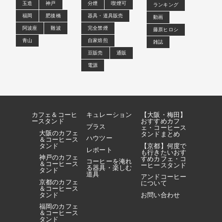
玉造
神戸
分煙
喫煙可
ランキング
福岡
肥後橋
器具・道具販売
動画
阿波座
難波
完全禁煙
藤原ヒロシ
青山
自家焙煎
雑誌
豆販売
通販
電源
カフェ＆コーヒ
キュレーション
【大阪・梅田】
ースタンド
おすすめカフ
プラス
ェ・コーヒース
大阪のカフェ
タンドまとめ
ハウツー
＆コーヒース
タンド
【京都】何度で
レポート
も行きたいおす
神戸のカフェ
すめカフェ・コ
コーヒーを淹れ
＆コーヒース
ーヒースタンド
る器具・楽しむ
タンド
道具
アンドコーヒー
京都のカフェ
について
＆コーヒース
タンド
お問い合わせ
福岡のカフェ
＆コーヒース
タンド