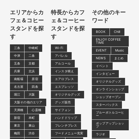
エリアからカ
特長からカフ
その他のキー
フェ＆コヒー
ェ＆コーヒー
ワード
スタンドを探
スタンドを探
BOOK
Chill
す
す
ENJOY COFFEE
TIME
三条
中崎町
Wi-Fi
EVENT
Music
中津
二条
アパレル
NEWS
まとめ
五条
京都
アルコール
イベント
兵庫
北浜
インスタ映え
インタビュー
南船場
原宿
エアロプレス
オリジナルグッズ
名古屋
四条
エスプレッソ
オンラインショップ
堀江
大阪
オリジナルグッズ
ショップオープン
大阪その他のエリア
グッズ販売
スターバックス
天満橋
心斎橋
サイフォン
ブルーボトルコーヒ
ー
新宿
本町
ハンドドリップ
ポップアップショッ
東京
東山
フレンチプレス
プ
梅田
渋谷
フードメニュー充実
ラジオ