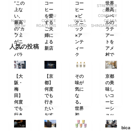
しみ
ヒー
ース
”この
コー
コー
世界
STREAMER
方と
専門
タン
上な
ヒー
ヒー
最高
COFFEE
ショ
店
ド
い、
を愛
HAIKU
×ピ
COMPANY
レベ
ップ
Nothing
COFFEE
WIFE＆
OSAKA
最高
する
クニ
ルの
につ
Better
ROASTERS
HUSBAND
SHINSAIBASHI
の”カ
ご夫
ック
ラテ
いて
フェ
婦に
×ア
アー
がニ
よる
ンテ
トを
人気の投稿
ュー
新店
ィー
アメ
バラ
ク
村で
ンス
原宿
の4
【大
【京
その
京都
階
阪・
都】
味が
の美
に。
梅
何度
気に
味し
田】
でも
な
いコ
何度
行き
る。
ーヒ
でも
たい
世界
ーシ
行き
おす
初
ョッ
たい
すめ
の”透
プ
おす
カフ
明な
「%Arabica