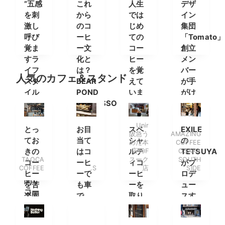
”五感
これ
人生
デザ
を刺
から
では
イン
激し
のコ
じめ
集団
呼び
ーヒ
ての
「Tomato」
覚ま
ー文
コー
創立
すラ
化と
ヒー
メン
イフ
は？
を覚
バー
人気のカフェ＆スタンド
スタ
BEAR
えて
が手
イル
POND
いま
がけ
セレ
ESPRESSO
す
るコ
クト
田中
か？
ーヒ
ショ
勝幸
ーブ
Unir
とっ
お目
スペ
EXILE
阪急う
AMAZING
ップ”
氏の
ラン
てお
当て
シャ
の
めだ本
COFFEE
FINNA
イン
ド
きの
はコ
ルテ
店10F
OSAKA
TETSUYA
の店
タビ
TAOCA
スーク
SOUTH
コー
ーヒ
ィコ
がプ
COFFEE
.S
店
SIDE
長に
ュー
ヒー
ーで
ーヒ
ロデ
聞く
を苦
も車
ーを
ュー
コー
楽園
で
取り
スす
ヒー
で
も。
扱う
るコ
の楽
コー
ーヒ