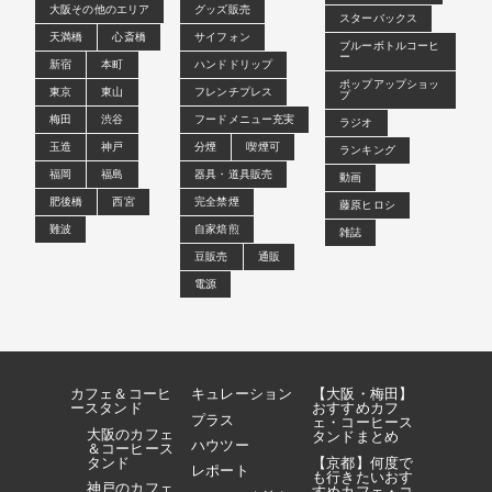
大阪その他のエリア
グッズ販売
スターバックス
天満橋
心斎橋
サイフォン
ブルーボトルコーヒ
ー
新宿
本町
ハンドドリップ
ポップアップショッ
東京
東山
フレンチプレス
プ
梅田
渋谷
フードメニュー充実
ラジオ
玉造
神戸
分煙
喫煙可
ランキング
福岡
福島
器具・道具販売
動画
肥後橋
西宮
完全禁煙
藤原ヒロシ
難波
自家焙煎
雑誌
豆販売
通販
電源
カフェ＆コーヒ
キュレーション
【大阪・梅田】
ースタンド
おすすめカフ
プラス
ェ・コーヒース
大阪のカフェ
タンドまとめ
ハウツー
＆コーヒース
タンド
【京都】何度で
レポート
も行きたいおす
神戸のカフェ
すめカフェ・コ