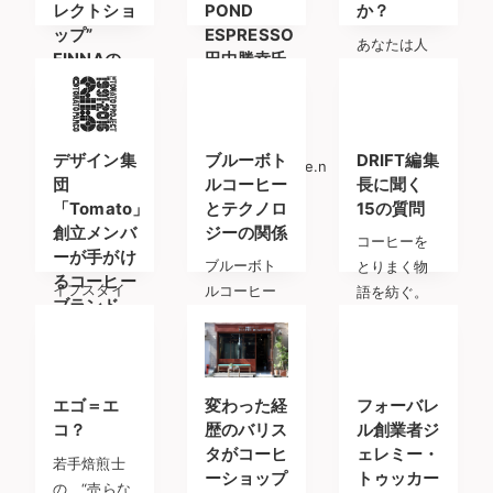
レクトショ
POND
か？
ップ”
ESPRESSO
あなたは人
FINNAの
田中勝幸氏
生ではじめ
店長に聞く
のインタビ
て飲んだコ
コーヒーの
ュー
ーヒーを覚
楽しみ方と
photo via
えています
ショップに
デザイン集
ブルーボト
DRIFT編集
https://canalize.n
か？ 1
ついて
団
ルコーヒー
長に聞く
「Tomato」
とテクノロ
15の質問
2020年2月
創立メンバ
ジーの関係
28日にオー
コーヒーを
ーが手がけ
プンしたラ
ブルーボト
とりまく物
るコーヒー
イフスタイ
ルコーヒー
語を紡ぐ。
ブランド
ルセレ
は店の裏で
『DRIFT』
パルコミュ
何をしてい
編集長へ
ージアムに
るのか
て開催され
エゴ＝エ
変わった経
フォーバレ
ている、デ
コ？
歴のバリス
ル創業者ジ
ザイン集団
タがコーヒ
ェレミー・
若手焙煎士
「
ーショップ
トゥッカー
の、“売らな