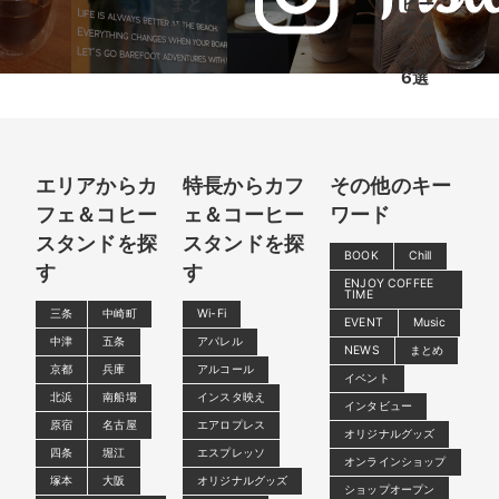
まと
ヒー
め
スタ
ンド
6選
エリアからカ
特長からカフ
その他のキー
フェ＆コヒー
ェ＆コーヒー
ワード
スタンドを探
スタンドを探
BOOK
Chill
す
す
ENJOY COFFEE
TIME
三条
中崎町
Wi-Fi
EVENT
Music
中津
五条
アパレル
NEWS
まとめ
京都
兵庫
アルコール
イベント
北浜
南船場
インスタ映え
インタビュー
原宿
名古屋
エアロプレス
オリジナルグッズ
四条
堀江
エスプレッソ
オンラインショップ
塚本
大阪
オリジナルグッズ
ショップオープン