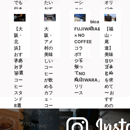
でも
たい
ーシ
オリ
行き
おす
ョッ
ジナ
たい
すめ
プ
ルT
おす
カフ
「%Arabica
シャ
すめ
ェ＆
Kyoto(ア
ツが
【大
大
FUJIWARA&CO;
【福
カフ
コー
ラビ
買え
阪・
阪・
× NO
山・
ェ＆
ヒー
カキ
るコ
北
アメ
COFFEE
尾
コー
スタ
ョウ
ーヒ
浜】
村の
コラ
道】
ヒー
ンド
ト)」
ーシ
おす
美味
ボT
美味
スタ
って
ョッ
すめ
しい
シャ
しい
ンド
知っ
プま
カフ
コー
ツ
コー
15選
て
とめ
ェ・
ヒー
「NO
ヒー
る？
コー
が飲
FUJIWARA」
を求
ヒー
める
リリ
めて
スタ
カフ
ース
〜 お
ンド
ェ・
すす
8選
コー
めの
ヒー
カフ
スタ
ェ・
ンド
コー