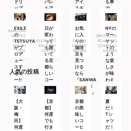
ドリ
パレ
アイ
も車
ップ
ルア
スモ
で
コー
イテ
ナカ
も。
ヒー
ムを
と
を味
楽し
EXILE
日が
お気
NYの
AMAZING
わい
みに
の
変わ
に入
マー
COFFEE
BROOKLYN
に
南船
OSAKA
TETSUYA
ELEPHANT
って
SANWA
りの
ROASTING
ケッ
SOUTH
FACTORY
COFFEE
COMPANY
場へ
がプ
も開
珈琲
トの
SIDE
COFFEE
WORKS
NAMBA
ロデ
いて
豆を
よう
ュー
る京
見つ
な楽
スす
都ら
ける
しさ
人気の投稿
るコ
しい
なら
が味
ーヒ
コー
「SANWA
わえ
ース
ヒー
COFFEE
るカ
タン
ショ
WORKS」
フェ
ド
ップ
へ
【大
【京
京都
夏
阪・
都】
の美
だ！
梅
何度
味し
Tシ
田】
でも
いコ
ャツ
何度
行き
ーヒ
だ！