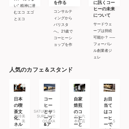
を作る
に訊くコー
い” 精神に潜
ヒーの未来
コンサルテ
むエコ エゴ
について
ィングから
とエコ
サードウェ
バリスタ
ーブは持続
へ。21歳で
可能か？ ──
コーヒーシ
フォーバレ
ョップを作
ル創業者ジ
ェレ
人気のカフェ＆スタンド
日本
コー
自家
お目
の喫
ヒー
焙煎
当て
茶文
SATURDAYS
とサ
のコ
はコ
珈琲美
SURF NYC
ゼー六
化、
ーフ
ーヒ
ーヒ
美
OSAKA
本町店
.S
ネル
&ア
ーと
ーで