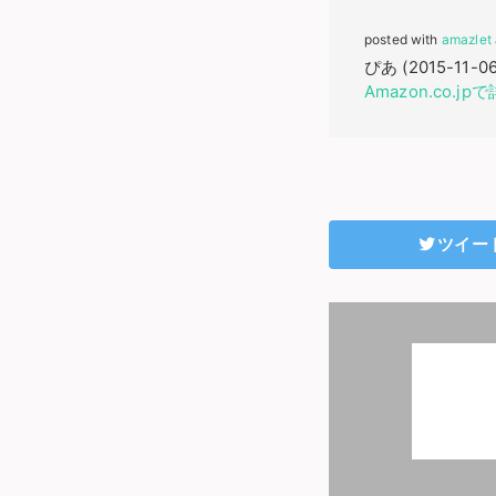
posted with
amazlet
ぴあ (2015-11-06
Amazon.co.j
ツイー