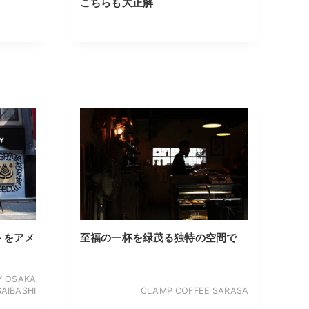
こちらも大正解
トをアメ
至福の一杯を緑茂る独特の空間で
Y OSAKA
SAIBASHI
CLAMP COFFEE SARASA