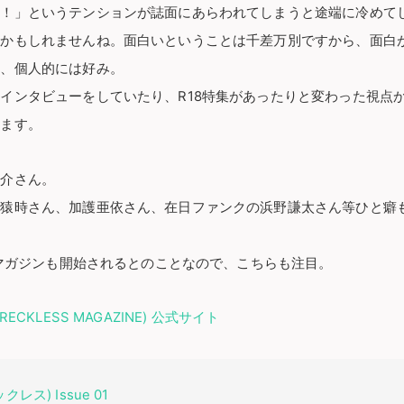
ょ！」というテンションが誌面にあらわれてしまうと途端に冷めて
いかもしれませんね。面白いということは千差万別ですから、面白
と、個人的には好み。
インタビューをしていたり、R18特集があったりと変わった視点
きます。
洋介さん。
川猿時さん、加護亜依さん、在日ファンクの浜野謙太さん等ひと癖
。
ebマガジンも開始されるとのことなので、こちらも注目。
ECKLESS MAGAZINE) 公式サイト
クレス) Issue 01