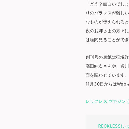
「どう？面白いでし
りのバランスが難し
なものが伝えられる
夜のお姉さまの方々に
は垣間見ることがで
創刊号の表紙は窪塚
高田純次さんや、皆
面を賑わせています
11月30日からはW
レックレス マガジン (R
RECKLESS(レッ