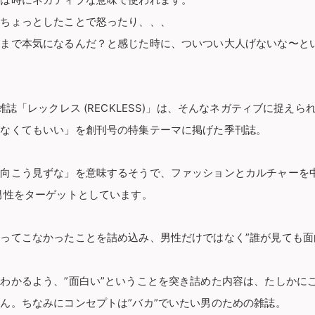
葉は時にネガティブな意味で使われます。
、ちょっとしたことで怒ったり、、、
こまで本気になるんだ？と感じた時に、ついつい大人げないな〜と
雑誌「レックレス (RECKLESS)」は、そんなネガティブに捉え
げなくてもいい」を創刊号の特集テーマに掲げた季刊誌。
向こう見ずな」を意味するそうで、ファッションとカルチャーを中
男性をターゲットとしています。
ってこなかったことを詰め込み、男性だけではなく”誰が見ても面
わかるよう、”面白い”ということを突き詰めた内容は、たしかに
ん。ちなみにコンセプトは”バカ”でいたい男のための雑誌。