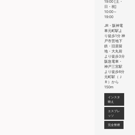
19:00 [土・
日・祝]
10:00～
19:00
JR・阪神電
車元町駅よ
り徒歩1分 神
戸市営地下
鉄・旧居留
地・大丸前
より徒歩3分
阪急電車・
神戸三宮駅
より徒歩6分
元町駅（Ｊ
Ｒ）から
150m
インスタ
映え
エスプレ
ッソ
完全禁煙