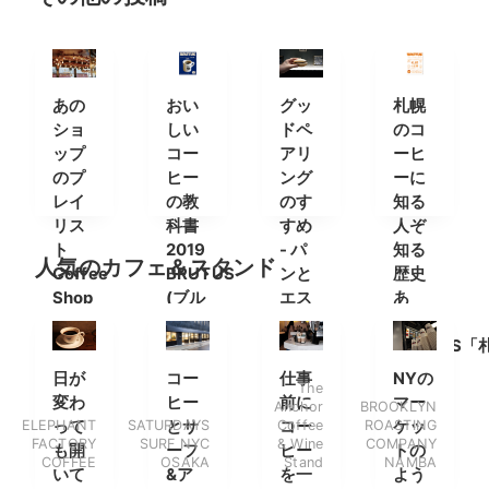
あの
おい
グッ
札幌
ショ
しい
ドペ
のコ
ップ
コー
アリ
ーヒ
のプ
ヒー
ング
ーに
レイ
の教
のす
知る
リス
科書
すめ
人ぞ
ト
2019
- パ
知る
人気のカフェ＆スタンド
Coffee
BRUTUS
ンと
歴史
Shop
(ブル
エス
あ
ギャ
ータ
プレ
り。
ラン
ス)
ッソ
BRUTUS「
との
幌の
日が
コー
仕事
NYの
The
あん
正
変わ
ヒー
前に
マー
Anchor
BROOKLYN
こク
解」
ELEPHANT
って
SATURDAYS
とサ
Coffee
コー
ROASTING
ケッ
リー
はこ
FACTORY
SURF NYC
& Wine
COMPANY
も開
ーフ
ヒー
トの
COFFEE
OSAKA
Stand
NAMBA
ムチ
ちら
いて
&ア
を一
よう