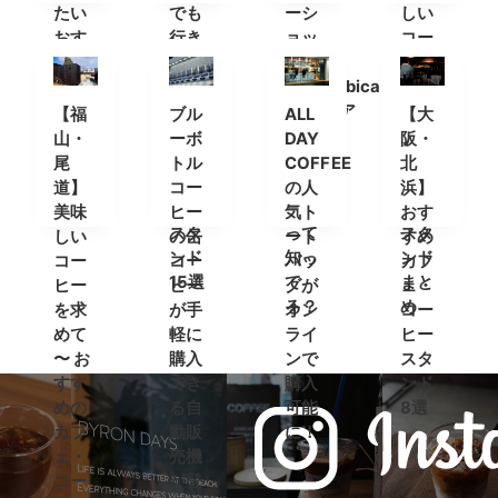
たい
でも
ーシ
しい
おす
行き
ョッ
コー
すめ
たい
プ
ヒー
カフ
おす
「%Arabica
が飲
ェ＆
すめ
Kyoto(ア
める
【福
ブル
ALL
【大
コー
カフ
ラビ
カフ
山・
ーボ
DAY
阪・
ヒー
ェ＆
カキ
ェ・
尾
トル
COFFEE
北
スタ
コー
ョウ
コー
道】
コー
の人
浜】
ンド
ヒー
ト)」
ヒー
美味
ヒー
気ト
おす
スタ
って
スタ
しい
の缶
ート
すめ
ンド
知っ
ンド
コー
コー
バッ
カフ
15選
て
まと
ヒー
ヒー
グが
ェ・
る？
め
を求
が手
オン
コー
めて
軽に
ライ
ヒー
〜 お
購入
ンで
スタ
すす
でき
購入
ンド
めの
る自
可能
8選
カフ
動販
に！
ェ・
売機
コー
が登