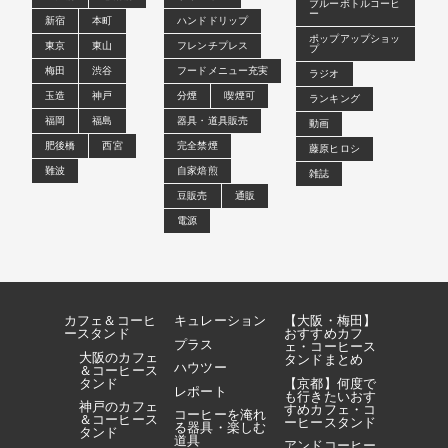
ブルーボトルコーヒ
ー
新宿
本町
ハンドドリップ
ポップアップショッ
東京
東山
フレンチプレス
プ
梅田
渋谷
フードメニュー充実
ラジオ
玉造
神戸
分煙
喫煙可
ランキング
福岡
福島
器具・道具販売
動画
肥後橋
西宮
完全禁煙
藤原ヒロシ
難波
自家焙煎
雑誌
豆販売
通販
電源
カフェ＆コーヒ
キュレーション
【大阪・梅田】
ースタンド
おすすめカフ
プラス
ェ・コーヒース
大阪のカフェ
タンドまとめ
ハウツー
＆コーヒース
タンド
【京都】何度で
レポート
も行きたいおす
神戸のカフェ
すめカフェ・コ
コーヒーを淹れ
＆コーヒース
ーヒースタンド
る器具・楽しむ
タンド
道具
アンドコーヒー