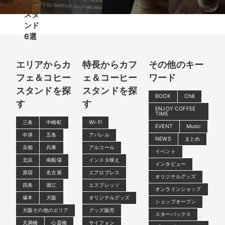
ヒー
場
スタ
ンド
6選
エリアからカ
特長からカフ
その他のキー
フェ＆コヒー
ェ＆コーヒー
ワード
スタンドを探
スタンドを探
BOOK
Chill
す
す
ENJOY COFFEE
TIME
三条
中崎町
Wi-Fi
EVENT
Music
中津
五条
アパレル
NEWS
まとめ
京都
兵庫
アルコール
イベント
北浜
南船場
インスタ映え
インタビュー
原宿
名古屋
エアロプレス
オリジナルグッズ
四条
堀江
エスプレッソ
オンラインショップ
塚本
大阪
オリジナルグッズ
ショップオープン
大阪その他のエリア
グッズ販売
スターバックス
天満橋
心斎橋
サイフォン