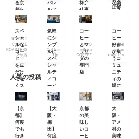
ーズ
も大
る京
パレ
杯。
な楽
正解
都ら
ルア
仕事
しさ
しい
イテ
帰り
が味
コー
ムを
には
わえ
ヒー
楽し
ワイ
るカ
スペ
気軽
コー
コー
ショ
みに
ンを
フェ
シャ
にシ
ヒー
ヒー
BEYOND
ップ
南船
一
COFFEE
ルな
ンプ
とマ
RAVO
好き
Mel
ROASTERS
Coffee
Bake
coffee
場へ
杯。
コー
ルに
ラサ
が集
2号店
Up!
COFFEE
roasters
ヒー
スペ
ダの
うコ
を豆
シャ
専門
ミュ
だけ
ルテ
店
ニテ
人気の投稿
でな
ィコ
ィの
くス
ーヒ
場に
タン
ーを
ドで
も
【京
【大
京都
大
都】
阪・
の美
阪・
何度
梅
味し
アメ
でも
田】
いコ
村の
行き
何度
ーヒ
美味