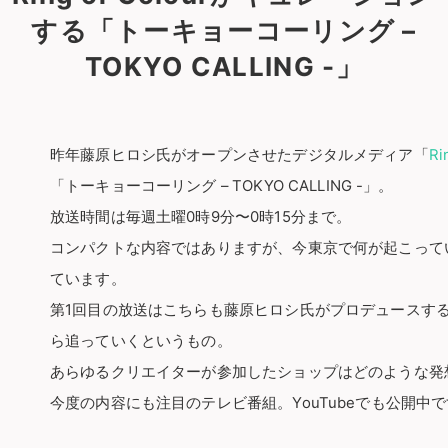
する「トーキョーコーリング –
TOKYO CALLING -」
昨年藤原ヒロシ氏がオープンさせたデジタルメディア「
Ri
「トーキョーコーリング – TOKYO CALLING -」。
放送時間は毎週土曜0時9分〜0時15分まで。
コンパクトな内容ではありますが、今東京で何が起こって
ています。
第1回目の放送はこちらも藤原ヒロシ氏がプロデュースする「TH
ら追っていくというもの。
あらゆるクリエイターが参加したショップはどのような発
今度の内容にも注目のテレビ番組。YouTubeでも公開中