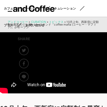
カフェ・コーヒースタンド
キュレーション
アンドコーヒー
»
CURATION
»
トピックス
»
10月上旬、西新宿に定額
制の風変わりなコーヒースタンド「coffee mafia (コーヒー・マフィ
プラス
お問い合わせ
ア)」がオープン
SHARE