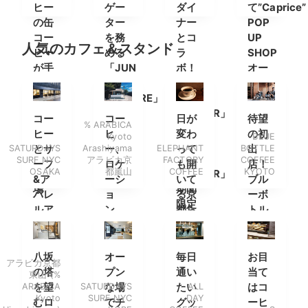
ヒー
ゲー
ダイ
て”Caprice”
の缶
ター
ナー
POP
コー
を務
とコ
UP
人気のカフェ＆スタンド
ヒー
める
ラ
SHOP
が手
「JUN
ボ！
オー
軽に
THE
「ON
プン
購入
CULTURE」
THE
でき
の特
CORNER」
コー
コー
日が
待望
% ARABICA
る自
別番
改め
ヒー
ヒ
変わ
の初
Kyoto
BLUE
動販
組が
「NON
SATURDAYS
とサ
Arashiyama
ー、
ELEPHANT
って
BOTTLE
出
売機
放送
THE
SURF NYC
アラビカ京
FACTORY
COFFEE
ーフ
ロケ
も開
店！
OSAKA
都嵐山
COFFEE
KYOTO
が登
決定
CORNER」
&ア
ーシ
いて
ブル
場
期間
パレ
ョ
る京
ーボ
限定
ルア
ン、
都ら
トル
オー
イテ
空間
しい
コー
プン
ムを
の全
コー
ヒー
楽し
てが
ヒー
の関
八坂
オー
毎日
お目
アラビカ京都
みに
最高
ショ
西第
の塔
プン
通い
当て
東山 (%
南船
なコ
ップ
一号
ARABICA
を望
SATURDAYS
な場
たい
ALL
はコ
Kyoto
SURF NYC
DAY
場へ
ーヒ
は京
むロ
でチ
グッ
ーヒ