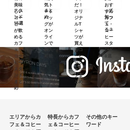
ヒー
ップ
ンド
ト)」
美味
気ト
だ！
おす
スタ
まと
って
しい
ート
オリ
すめ
ンド
め
知っ
コー
バッ
ジナ
カフ
15選
て
ヒー
グが
ルT
ェ・
る？
が飲
オン
シャ
コー
める
ライ
ツが
ヒー
カフ
ンで
買え
スタ
ェ・
購入
るコ
ンド
コー
可能
ーヒ
8選
ヒー
に！
ーシ
スタ
ョッ
ンド
プま
まと
とめ
め
エリアからカ
特長からカフ
その他のキー
フェ＆コヒー
ェ＆コーヒー
ワード