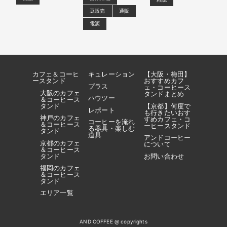
豆販売
通販
電源
カフェ＆コーヒ
キュレーション
【大阪・梅田】
ースタンド
おすすめカフ
プラス
ェ・コーヒース
大阪のカフェ
タンドまとめ
ハウツー
＆コーヒース
タンド
【京都】何度で
レポート
も行きたいおす
神戸のカフェ
すめカフェ・コ
コーヒーを淹れ
＆コーヒース
ーヒースタンド
る器具・楽しむ
タンド
道具
アンドコーヒー
京都のカフェ
について
＆コーヒース
タンド
お問い合わせ
福岡のカフェ
＆コーヒース
タンド
エリア一覧
AND COFFEE @ copyrights