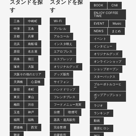
スタンドを探
スタンドを探
BOOK
Chill
す
す
ENJOY COFFEE
TIME
三条
中崎町
Wi-Fi
EVENT
Music
中津
五条
アパレル
NEWS
まとめ
京都
兵庫
アルコール
イベント
北浜
南船場
インスタ映え
インタビュー
原宿
名古屋
エアロプレス
オリジナルグッズ
四条
堀江
エスプレッソ
オンラインショップ
塚本
大阪
オリジナルグッズ
ショップオープン
大阪その他のエリア
グッズ販売
スターバックス
天満橋
心斎橋
サイフォン
ブルーボトルコーヒ
ー
新宿
本町
ハンドドリップ
ポップアップショッ
東京
東山
フレンチプレス
プ
梅田
渋谷
フードメニュー充実
ラジオ
玉造
神戸
分煙
喫煙可
ランキング
福岡
福島
器具・道具販売
動画
肥後橋
西宮
完全禁煙
藤原ヒロシ
難波
自家焙煎
雑誌