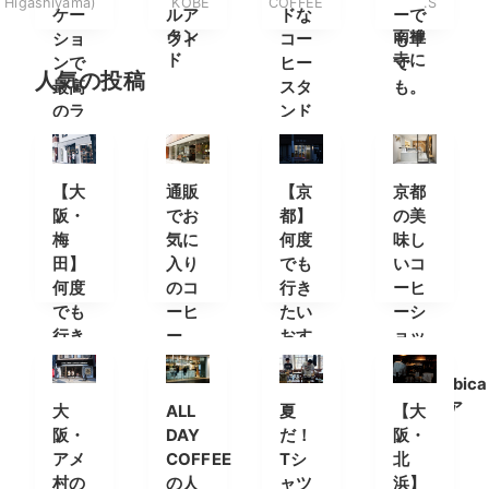
Higashiyama)
KOBE
COFFEE
.S
ース
都の
ケー
ルア
ドな
ーで
タン
南禅
ショ
ウト
コー
も車
ド
寺に
ンで
ヒー
で
人気の投稿
最高
スタ
も。
のラ
ンド
テを
【大
通販
【京
京都
阪・
でお
都】
の美
梅
気に
何度
味し
田】
入り
でも
いコ
何度
のコ
行き
ーヒ
でも
ーヒ
たい
ーシ
行き
ー
おす
ョッ
たい
を。
すめ
プ
おす
人気
カフ
「%Arabica
すめ
のオ
ェ＆
Kyoto(ア
大
ALL
夏
【大
カフ
ンラ
コー
ラビ
阪・
DAY
だ！
阪・
ェ＆
イン
ヒー
カキ
アメ
COFFEE
Tシ
北
コー
ショ
スタ
ョウ
村の
の人
ャツ
浜】