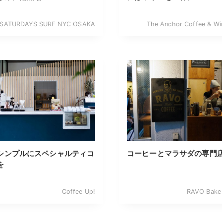
SATURDAYS SURF NYC OSAKA
The Anchor Coffee & Wi
シンプルにスペシャルティコ
コーヒーとマラサダの専門
を
Coffee Up!
RAVO Bake