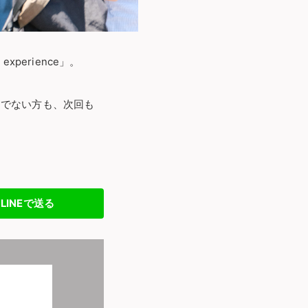
perience」。
うでない方も、次回も
LINEで送る