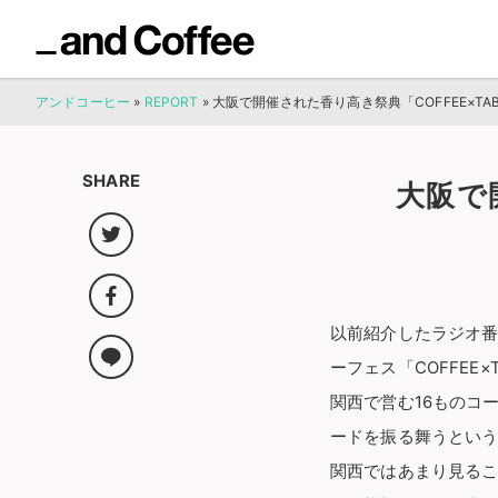
アンドコーヒー
»
REPORT
»
大阪で開催された香り高き祭典「COFFEE×TABL
SHARE
大阪で
以前紹介したラジオ番組 
ーフェス「COFFEE×TA
関西で営む16ものコ
ードを振る舞うとい
関西ではあまり見る