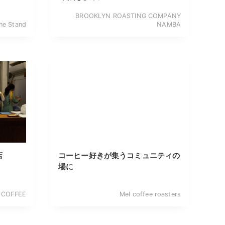
BROOKLYN ROASTING COMPANY
ne Stand
NAMBA
店
コーヒー好きが集うコミュニティの
場に
 COFFEE
Mel coffee roasters