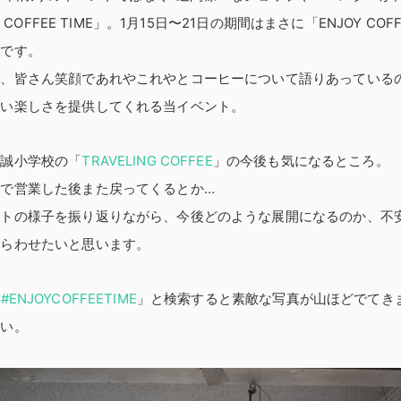
 COFFEE TIME」。1月15日〜21日の期間はまさに「ENJOY COFFE
うです。
で、皆さん笑顔であれやこれやとコーヒーについて語りあっている
ない楽しさを提供してくれる当イベント。
立誠小学校の「
TRAVELING COFFEE
」の今後も気になるところ。
で営業した後また戻ってくるとか…
ントの様子を振り返りながら、今後どのような展開になるのか、不
ぎらわせたいと思います。
「
#ENJOYCOFFEETIME
」と検索すると素敵な写真が山ほどでてき
さい。