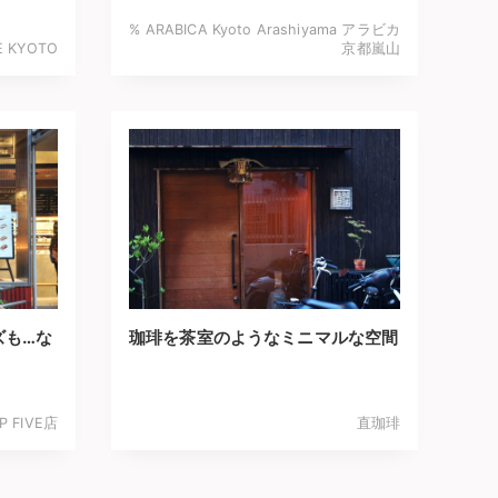
% ARABICA Kyoto Arashiyama アラビカ
E KYOTO
京都嵐山
ズも…な
珈琲を茶室のようなミニマルな空間
！
EP FIVE店
直珈琲