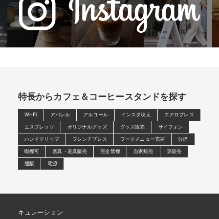
特長からカフェ＆コーヒースタンドを探す
Wi-Fi
アパレル
アルコール
インスタ映え
エアロプレス
エスプレッソ
オリジナルグッズ
グッズ販売
サイフォン
ハンドドリップ
フレンチプレス
フードメニュー充実
分煙
喫煙可
器具・道具販売
完全禁煙
自家焙煎
豆販売
通販
電源
キュレーション