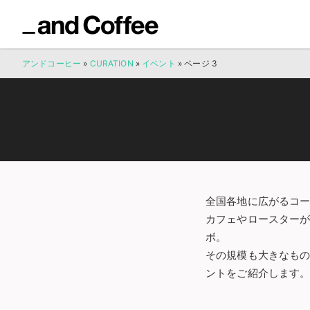
アンドコーヒー
»
CURATION
»
イベント
»
ページ 3
全国各地に広がるコ
カフェやロースター
ボ。
その規模も大きなも
ントをご紹介します