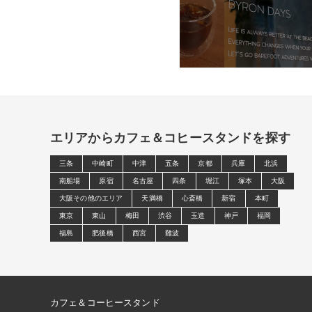
エリアからカフェ＆コヒースタンドを探す
三条
中崎町
中津
五条
京都
兵庫
北浜
南船場
原宿
名古屋
四条
堀江
塚本
大阪
大阪その他のエリア
天満橋
心斎橋
新宿
本町
東京
東山
梅田
渋谷
玉造
神戸
福岡
福島
肥後橋
西宮
難波
カフェ＆コーヒースタンド