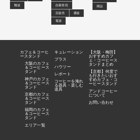
難波
自家焙煎
雑誌
豆販売
通販
電源
カフェ＆コーヒ
キュレーション
【大阪・梅田】
ースタンド
おすすめカフ
プラス
ェ・コーヒース
大阪のカフェ
タンドまとめ
ハウツー
＆コーヒース
タンド
【京都】何度で
レポート
も行きたいおす
神戸のカフェ
すめカフェ・コ
コーヒーを淹れ
＆コーヒース
ーヒースタンド
る器具・楽しむ
タンド
道具
アンドコーヒー
京都のカフェ
について
＆コーヒース
タンド
お問い合わせ
福岡のカフェ
＆コーヒース
タンド
エリア一覧