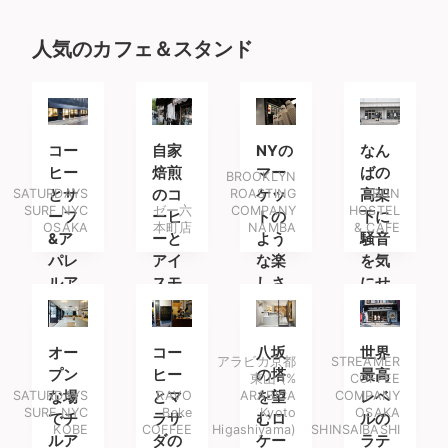
人気のカフェ＆スタンド
コー
自家
NYの
なん
ヒー
焙煎
マー
ばの
BROOKLYN
SATURDAYS
とサ
のコ
ROASTING
ケッ
高架
BON
SURF NYC
ゼー六
COMPANY
HOSTEL
ーフ
ーヒ
トの
下に
OSAKA
本町店
NAMBA
& CAFE
&ア
ーと
よう
騒音
パレ
アイ
な楽
を気
ルア
スモ
しさ
にせ
イテ
ナカ
が味
ず騒
ムを
と
わえ
げる
楽し
るカ
宿泊
オー
コー
八坂
世界
アラビカ京都
STREAMER
みに
フェ
施設
プン
ヒー
の塔
最高
東山 (%
COFFEE
南船
が誕
SATURDAYS
な場
とマ
RAVO
ARABICA
を望
COMPANY
レベ
SURF NYC
Bake
Kyoto
OSAKA
場へ
生
でチ
ラサ
むロ
ルの
KOBE
COFFEE
Higashiyama)
SHINSAIBASHI
ルア
ダの
ケー
ラテ