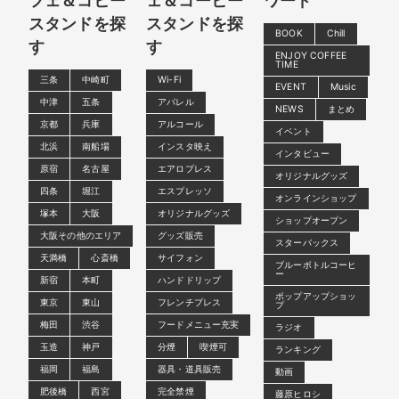
フェ＆コヒー
ェ＆コーヒー
ワード
スタンドを探
スタンドを探
BOOK
Chill
す
す
ENJOY COFFEE
TIME
三条
中崎町
Wi-Fi
EVENT
Music
中津
五条
アパレル
NEWS
まとめ
京都
兵庫
アルコール
イベント
北浜
南船場
インスタ映え
インタビュー
原宿
名古屋
エアロプレス
オリジナルグッズ
四条
堀江
エスプレッソ
オンラインショップ
塚本
大阪
オリジナルグッズ
ショップオープン
大阪その他のエリア
グッズ販売
スターバックス
天満橋
心斎橋
サイフォン
ブルーボトルコーヒ
ー
新宿
本町
ハンドドリップ
ポップアップショッ
東京
東山
フレンチプレス
プ
梅田
渋谷
フードメニュー充実
ラジオ
玉造
神戸
分煙
喫煙可
ランキング
福岡
福島
器具・道具販売
動画
肥後橋
西宮
完全禁煙
藤原ヒロシ