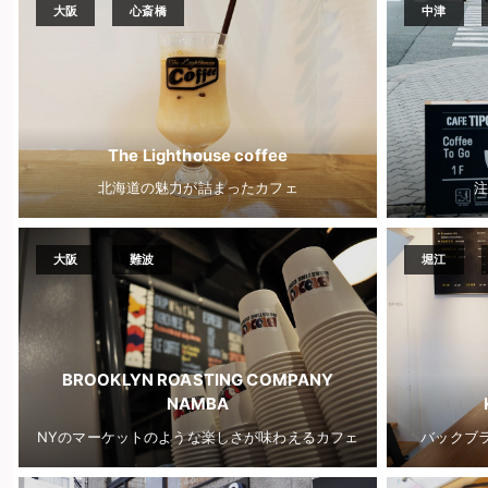
大阪
心斎橋
中津
The Lighthouse coffee
北海道の魅力が詰まったカフェ
注
大阪
難波
堀江
BROOKLYN ROASTING COMPANY
NAMBA
NYのマーケットのような楽しさが味わえるカフェ
バックブラ