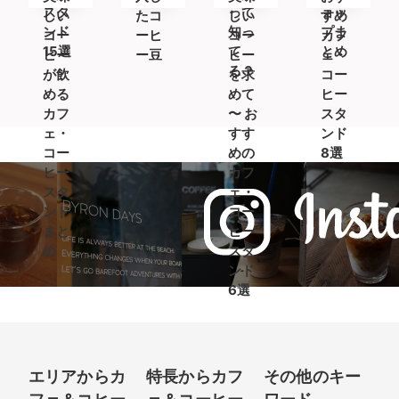
スタ
って
ョッ
しい
たコ
しい
すめ
ンド
知っ
プま
コー
ーヒ
コー
カフ
15選
て
とめ
ヒー
ー豆
ヒー
ェ・
る？
が飲
を求
コー
める
めて
ヒー
カフ
〜 お
スタ
ェ・
すす
ンド
コー
めの
8選
ヒー
カフ
スタ
ェ・
ンド
コー
まと
ヒー
め
スタ
ンド
6選
エリアからカ
特長からカフ
その他のキー