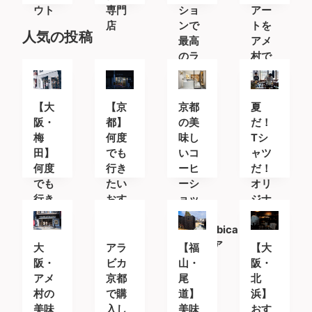
ウト
専門
ショ
アー
店
ンで
トを
人気の投稿
最高
アメ
のラ
村で
テを
【大
【京
京都
夏
阪・
都】
の美
だ！
梅
何度
味し
Tシ
田】
でも
いコ
ャツ
何度
行き
ーヒ
だ！
でも
たい
ーシ
オリ
行き
おす
ョッ
ジナ
たい
すめ
プ
ルT
おす
カフ
「%Arabica
シャ
すめ
ェ＆
Kyoto(ア
ツが
大
アラ
【福
【大
カフ
コー
ラビ
買え
阪・
ビカ
山・
阪・
ェ＆
ヒー
カキ
るコ
アメ
京都
尾
北
コー
スタ
ョウ
ーヒ
村の
で購
道】
浜】
ヒー
ンド
ト)」
ーシ
美味
入し
美味
おす