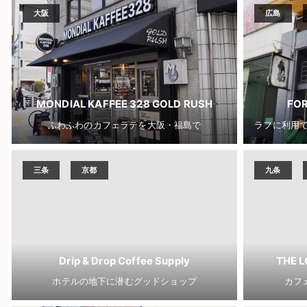
大阪
広島
MONDIAL KAFFEE 328 GOLD RUSH
FOR
ふわふわのカフェラテを大阪・福島で
三条
京都
九条
Drip & Drop Coffee Supply
THE L
ホテルの地下に潜むグッドショップ
カフ