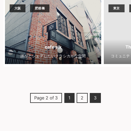
大阪
肥後橋
東京
cafe sik
Th
誰かとシェアしたいクラシカルな空間
コミュニテ
Page 2 of 3
1
2
3