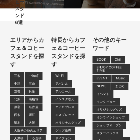
ヒー
場
スタ
ンド
6選
エリアからカ
特長からカフ
その他のキー
フェ＆コヒー
ェ＆コーヒー
ワード
スタンドを探
スタンドを探
BOOK
Chill
す
す
ENJOY COFFEE
TIME
三条
中崎町
Wi-Fi
EVENT
Music
中津
五条
アパレル
NEWS
まとめ
京都
兵庫
アルコール
イベント
北浜
南船場
インスタ映え
インタビュー
原宿
名古屋
エアロプレス
オリジナルグッズ
四条
堀江
エスプレッソ
オンラインショップ
塚本
大阪
オリジナルグッズ
ショップオープン
大阪その他のエリア
グッズ販売
スターバックス
天満橋
心斎橋
サイフォン