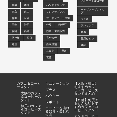
ブルーボトルコーヒ
ー
新宿
本町
ハンドドリップ
ポップアップショッ
東京
東山
フレンチプレス
プ
梅田
渋谷
フードメニュー充実
ラジオ
玉造
神戸
分煙
喫煙可
ランキング
福岡
福島
器具・道具販売
動画
肥後橋
西宮
完全禁煙
藤原ヒロシ
難波
自家焙煎
雑誌
豆販売
通販
電源
カフェ＆コーヒ
キュレーション
【大阪・梅田】
ースタンド
おすすめカフ
プラス
ェ・コーヒース
大阪のカフェ
タンドまとめ
ハウツー
＆コーヒース
タンド
【京都】何度で
レポート
も行きたいおす
神戸のカフェ
すめカフェ・コ
コーヒーを淹れ
＆コーヒース
ーヒースタンド
る器具・楽しむ
タンド
道具
アンドコーヒー