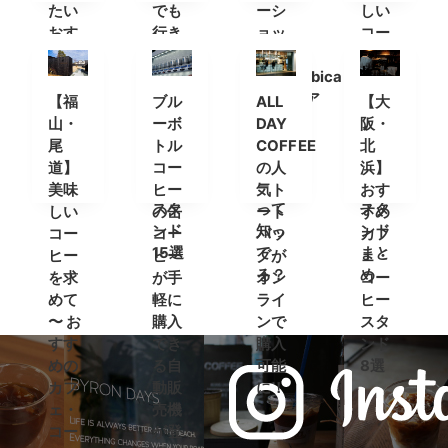
たい
でも
ーシ
しい
おす
行き
ョッ
コー
すめ
たい
プ
ヒー
カフ
おす
「%Arabica
が飲
ェ＆
すめ
Kyoto(ア
める
【福
ブル
ALL
【大
コー
カフ
ラビ
カフ
山・
ーボ
DAY
阪・
ヒー
ェ＆
カキ
ェ・
尾
トル
COFFEE
北
スタ
コー
ョウ
コー
道】
コー
の人
浜】
ンド
ヒー
ト)」
ヒー
美味
ヒー
気ト
おす
スタ
って
スタ
しい
の缶
ート
すめ
ンド
知っ
ンド
コー
コー
バッ
カフ
15選
て
まと
ヒー
ヒー
グが
ェ・
る？
め
を求
が手
オン
コー
めて
軽に
ライ
ヒー
〜 お
購入
ンで
スタ
すす
でき
購入
ンド
めの
る自
可能
8選
カフ
動販
に！
ェ・
売機
コー
が登