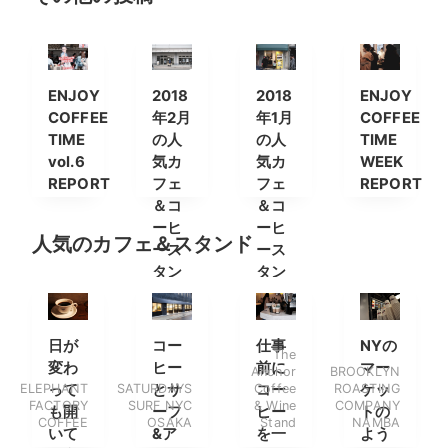
ENJOY
2018
2018
ENJOY
COFFEE
年2月
年1月
COFFEE
TIME
の人
の人
TIME
vol.6
気カ
気カ
WEEK
REPORT
フェ
フェ
REPORT
＆コ
＆コ
ーヒ
ーヒ
人気のカフェ＆スタンド
ース
ース
タン
タン
ド
ド
日が
コー
仕事
NYの
The
変わ
ヒー
前に
マー
Anchor
BROOKLYN
ELEPHANT
って
SATURDAYS
とサ
Coffee
コー
ROASTING
ケッ
FACTORY
SURF NYC
& Wine
COMPANY
も開
ーフ
ヒー
トの
COFFEE
OSAKA
Stand
NAMBA
いて
&ア
を一
よう