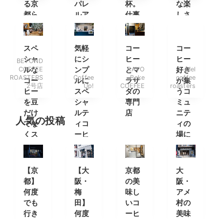
る京
パレ
杯。
な楽
都ら
ルア
仕事
しさ
しい
イテ
帰り
が味
コー
ムを
には
わえ
ヒー
楽し
ワイ
るカ
スペ
気軽
コー
コー
ショ
みに
ンを
フェ
シャ
にシ
ヒー
ヒー
BEYOND
ップ
南船
一
COFFEE
ルな
ンプ
とマ
RAVO
好き
Mel
ROASTERS
Coffee
Bake
coffee
場へ
杯。
コー
ルに
ラサ
が集
2号店
Up!
COFFEE
roasters
ヒー
スペ
ダの
うコ
を豆
シャ
専門
ミュ
だけ
ルテ
店
ニテ
人気の投稿
でな
ィコ
ィの
くス
ーヒ
場に
タン
ーを
ドで
も
【京
【大
京都
大
都】
阪・
の美
阪・
何度
梅
味し
アメ
でも
田】
いコ
村の
行き
何度
ーヒ
美味