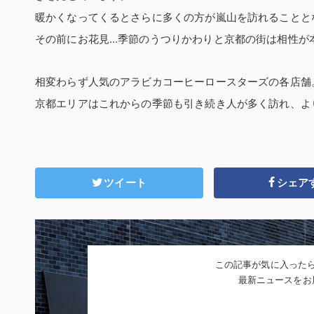
暖かくなってくるとさらに多くの方が嵐山を訪れることと
その前にお花見…季節のうつりかわりと京都の街は相性が
相変わらず人気のアラビカコーヒーロースターズの各店舗
京都エリアはこれからの季節も引き続き人が多く訪れ、よ
ツイート
シェア
この記事が気に入った
最新ニュースをお