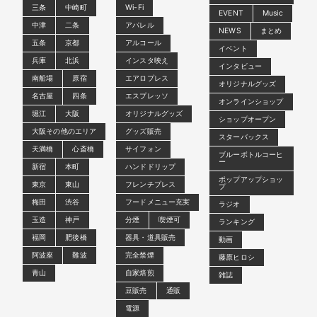
三条
中崎町
Wi-Fi
EVENT
Music
中津
二条
アパレル
NEWS
まとめ
五条
京都
アルコール
イベント
兵庫
北浜
インスタ映え
インタビュー
南船場
原宿
エアロプレス
オリジナルグッズ
名古屋
四条
エスプレッソ
オンラインショップ
堀江
大阪
オリジナルグッズ
ショップオープン
大阪その他のエリア
グッズ販売
スターバックス
天満橋
心斎橋
サイフォン
ブルーボトルコーヒ
ー
新宿
本町
ハンドドリップ
ポップアップショッ
東京
東山
フレンチプレス
プ
梅田
渋谷
フードメニュー充実
ラジオ
玉造
神戸
分煙
喫煙可
ランキング
福岡
肥後橋
器具・道具販売
動画
阿波座
難波
完全禁煙
藤原ヒロシ
青山
自家焙煎
雑誌
豆販売
通販
電源