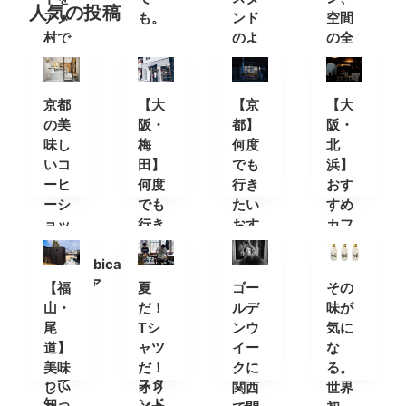
人気の投稿
アメ
も。
ンド
空間
村で
のよ
の全
う
てが
最高
なコ
京都
【大
【京
【大
ーヒ
の美
阪・
都】
阪・
ース
味し
梅
何度
北
タン
いコ
田】
でも
浜】
ド
ーヒ
何度
行き
おす
ーシ
でも
たい
すめ
ョッ
行き
おす
カフ
プ
たい
すめ
ェ・
「%Arabica
おす
カフ
コー
Kyoto(ア
すめ
ェ＆
ヒー
【福
夏
ゴー
その
ラビ
カフ
コー
スタ
山・
だ！
ルデ
味が
カキ
ェ＆
ヒー
ンド
尾
Tシ
ンウ
気に
ョウ
コー
スタ
8選
道】
ャツ
イー
な
ト)」
ヒー
ンド
美味
だ！
クに
る。
って
スタ
しい
オリ
関西
世界
知っ
ンド