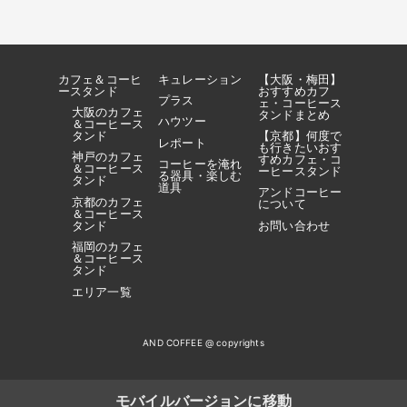
カフェ＆コーヒ
キュレーション
【大阪・梅田】
ースタンド
おすすめカフ
プラス
ェ・コーヒース
大阪のカフェ
タンドまとめ
ハウツー
＆コーヒース
タンド
【京都】何度で
レポート
も行きたいおす
神戸のカフェ
すめカフェ・コ
コーヒーを淹れ
＆コーヒース
ーヒースタンド
る器具・楽しむ
タンド
道具
アンドコーヒー
京都のカフェ
について
＆コーヒース
タンド
お問い合わせ
福岡のカフェ
＆コーヒース
タンド
エリア一覧
AND COFFEE @ copyrights
モバイルバージョンに移動