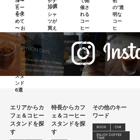
コー
ジナ
で開
初
て
15選
ヒー
ルT
催さ
の”透
る？
を求
シャ
れる
明な
めて
ツが
コー
コー
〜 お
買え
ヒー
ヒ
すす
るコ
イベ
ー”が
めの
ーヒ
ント
登場
カフ
ーシ
をい
ェ・
ョッ
くつ
コー
プま
かご
ヒー
とめ
紹介
スタ
ンド
6選
エリアからカ
特長からカフ
その他のキー
フェ＆コヒー
ェ＆コーヒー
ワード
スタンドを探
スタンドを探
BOOK
Chill
す
す
ENJOY COFFEE
TIME