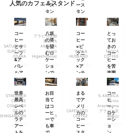
人気のカフェ＆スタンド
ース
ース
タン
タン
ド
ド
コー
八坂
コー
とっ
アラビカ京都
ヒー
の塔
ヒー
てお
東山 (%
SATURDAYS
とサ
ARABICA
を望
×ピ
きの
SURF NYC
Kyoto
WIFE＆
TAOCA
ーフ
むロ
クニ
コー
OSAKA
Higashiyama)
HUSBAND
COFFEE
&ア
ケー
ック
ヒー
パレ
ショ
×ア
を苦
ルア
ンで
ンテ
楽園
イテ
最高
ィー
で
ムを
のラ
ク
楽し
テを
世界
お目
まる
コー
STREAMER
% ARABICA
みに
最高
当て
でア
ヒ
COFFEE
Kyoto
南船
COMPANY
レベ
はコ
メリ
Arashiyama
ー、
OSAKA
CAFENOTO
アラビカ京
場へ
ルの
ーヒ
カの
ロケ
SHINSAIBASHI
.S
COFFEE
都嵐山
ラテ
ーで
コー
ーシ
アー
も車
ヒー
ョ
トを
で
スタ
ン、