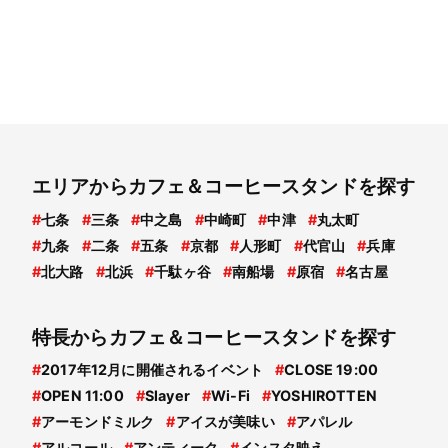
エリアからカフェ＆コーヒースタンドを探す
#
七条
#
三条
#
中之島
#
中崎町
#
中津
#
丸太町
#
九条
#
二条
#
五条
#
京都
#
人形町
#
代官山
#
兵庫
#
北大路
#
北浜
#
千駄ヶ谷
#
南船場
#
原宿
#
名古屋
特長からカフェ＆コーヒースタンドを探す
#
2017年12月に開催されるイベント
#
CLOSE 19:00
#
OPEN 11:00
#
Slayer
#
Wi-Fi
#
YOSHIROTTEN
#
アーモンドミルク
#
アイスが美味い
#
アパレル
#
アルコール
#
アンティーク
#
インスタ映え