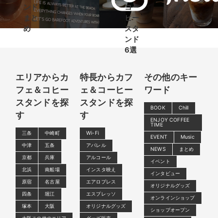
ンド
コー
め
まと
ヒー
め
スタ
ンド
6選
エリアからカ
特長からカフ
その他のキー
フェ＆コヒー
ェ＆コーヒー
ワード
スタンドを探
スタンドを探
BOOK
Chill
す
す
ENJOY COFFEE
TIME
三条
中崎町
Wi-Fi
EVENT
Music
中津
五条
アパレル
NEWS
まとめ
京都
兵庫
アルコール
イベント
北浜
南船場
インスタ映え
インタビュー
原宿
名古屋
エアロプレス
オリジナルグッズ
四条
堀江
エスプレッソ
オンラインショップ
塚本
大阪
オリジナルグッズ
ショップオープン