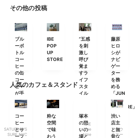
その他の投稿
ブル
IBE
”五感
藤原
ーボ
POP
を刺
ヒロ
トル
UP
激し
シが
コー
STORE
呼び
ナビ
ヒー
覚ま
ゲー
の缶
すラ
ター
コー
イフ
を務
人気のカフェ＆スタンド
ヒー
スタ
める
が手
イル
「JUN
軽に
セレ
THE
購入
クト
CULTURE」
でき
ショ
の特
コー
粋な
塚本
渋い
る自
ップ”
別番
ヒー
空間
の憩
店主
THE
動販
FINNA
組が
SATURDAYS
とサ
で味
いの
coffee
と無
アサウ
売機
の店
放送
SURF NYC
time
ラコー
ーフ
わう
場と
骨な