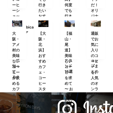
ーヒ
行き
何度
だ！
ーシ
たい
でも
オリ
ョッ
おす
行き
ジナ
プ
すめ
たい
ルT
「%Arabica
カフ
おす
シャ
Kyoto(ア
ェ＆
すめ
ツが
大
【大
【福
通販
ラビ
コー
カフ
買え
阪・
阪・
山・
でお
カキ
ヒー
ェ＆
るコ
アメ
北
尾
気に
ョウ
スタ
コー
ーヒ
村の
浜】
道】
入り
ト)」
ンド
ヒー
ーシ
美味
おす
美味
のコ
って
スタ
ョッ
しい
すめ
しい
ーヒ
知っ
ンド
プま
コー
カフ
コー
ー
て
15選
とめ
ヒー
ェ・
ヒー
を。
る？
が飲
コー
を求
人気
める
ヒー
めて
のオ
カフ
スタ
〜 お
ンラ
ェ・
ンド
すす
イン
コー
8選
めの
ショ
ヒー
カフ
ップ
スタ
ェ・
まと