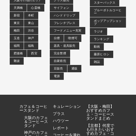
大阪その他のエリア
グッズ販売
スターバックス
天満橋
心斎橋
サイフォン
ブルーボトルコーヒ
ー
新宿
本町
ハンドドリップ
ポップアップショッ
東京
東山
フレンチプレス
プ
梅田
渋谷
フードメニュー充実
ラジオ
玉造
神戸
分煙
喫煙可
ランキング
福岡
福島
器具・道具販売
動画
肥後橋
西宮
完全禁煙
藤原ヒロシ
難波
自家焙煎
雑誌
豆販売
通販
電源
カフェ＆コーヒ
キュレーション
【大阪・梅田】
ースタンド
おすすめカフ
プラス
ェ・コーヒース
大阪のカフェ
タンドまとめ
ハウツー
＆コーヒース
タンド
【京都】何度で
レポート
も行きたいおす
神戸のカフェ
すめカフェ・コ
コーヒーを淹れ