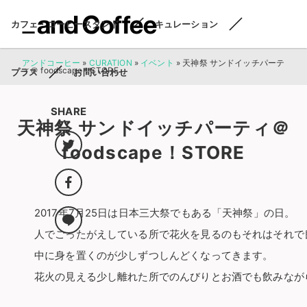
カフェ・コーヒースタンド
キュレーション
アンドコーヒー
»
CURATION
»
イベント
»
天神祭 サンドイッチパーテ
ィ＠ foodscape！STORE
プラス
お問い合わせ
SHARE
天神祭 サンドイッチパーティ＠
foodscape！STORE
2017年7月25日は日本三大祭でもある「天神祭」の日。
人でごったがえしている所で花火を見るのもそれはそれで
中に身を置くのが少しずつしんどくなってきます。
花火の見える少し離れた所でのんびりとお酒でも飲みなが