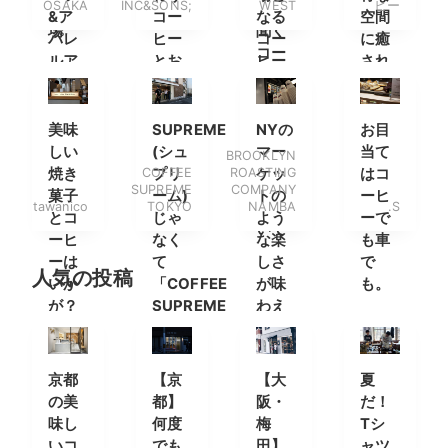
OSAKA
INC&SONS;
WEST
ヒー
が登
長に
決定
&ア
コー
なる
空間
場
聞く
パレ
ヒー
コー
に癒
コー
ルア
とお
ヒー
され
ヒー
イテ
酒
スタ
る穴
の楽
ムを
ンド
場ス
しみ
楽し
ポッ
美味
SUPREME
NYの
お目
方と
みに
ト
しい
(シュ
マー
当て
BROOKLYN
ショ
南船
焼き
COFFEE
プリ
ROASTING
ケッ
はコ
ップ
SUPREME
COMPANY
場へ
菓子
ーム)
トの
ーヒ
につ
tawanico
TOKYO
NAMBA
.S
とコ
じゃ
よう
ーで
いて
ーヒ
なく
な楽
も車
ーは
て
しさ
で
人気の投稿
いか
「COFFEE
が味
も。
が？
SUPREME
わえ
(コー
るカ
ヒー
フェ
スー
京都
【京
【大
夏
プリ
の美
都】
阪・
だ！
ー
味し
何度
梅
Tシ
ム)」
いコ
でも
田】
ャツ