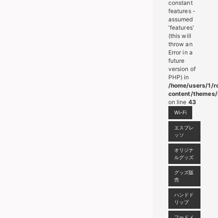
constant
features -
assumed
'features'
(this will
throw an
Error in a
future
version of
PHP) in
/home/users/1/r
content/themes/
on line
43
Wi-Fi
エスプレ
ッソ
オリジナ
ルグッズ
グッズ販
売
ハンドド
リップ
フードメ