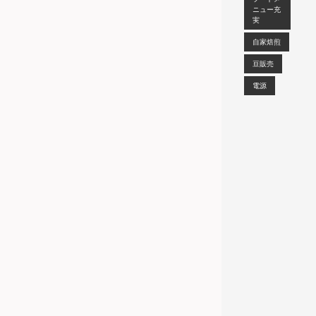
ニュー充
実
自家焙煎
豆販売
電源