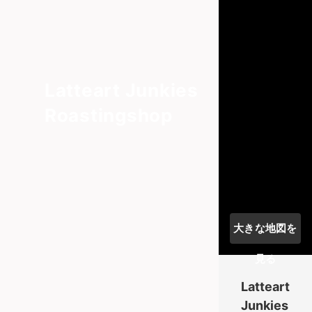
Latteart Junkies
Roastingshop
大きな地図を
見る
Latteart
Junkies