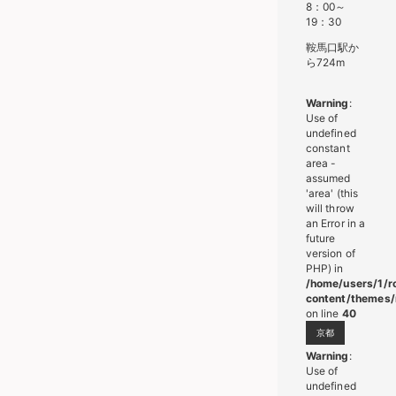
8：00～
19：30
鞍馬口駅か
ら724m
Warning
:
Use of
undefined
constant
area -
assumed
'area' (this
will throw
an Error in a
future
version of
PHP) in
/home/users/1/r
content/themes/
on line
40
京都
Warning
:
Use of
undefined