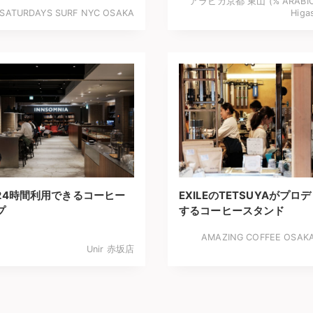
アラビカ京都 東山 (% ARABICA
SATURDAYS SURF NYC OSAKA
Higa
24時間利用できるコーヒー
EXILEのTETSUYAがプロ
プ
するコーヒースタンド
AMAZING COFFEE OSAK
Unir 赤坂店