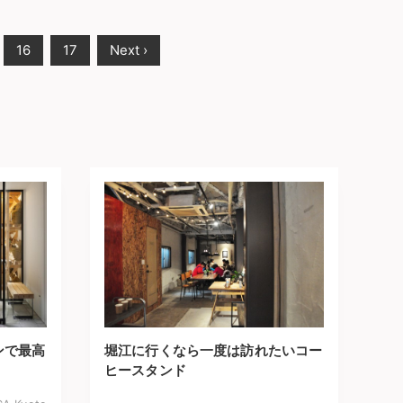
16
17
Next ›
ンで最高
堀江に行くなら一度は訪れたいコー
ヒースタンド