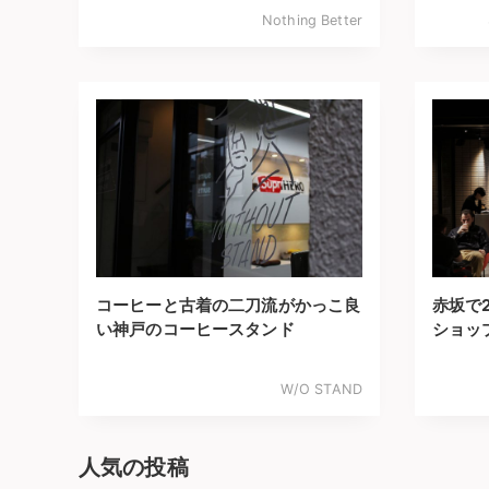
Nothing Better
コーヒーと古着の二刀流がかっこ良
赤坂で
い神戸のコーヒースタンド
ショッ
W/O STAND
人気の投稿