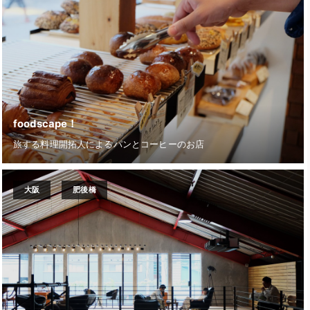
foodscape！
旅する料理開拓人によるパンとコーヒーのお店
大阪
肥後橋