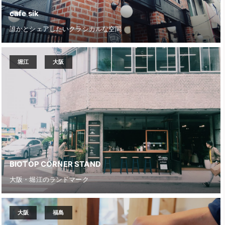
cafe sik
誰かとシェアしたいクラシカルな空間
堀江
大阪
BIOTOP CORNER STAND
大阪・堀江のランドマーク
大阪
福島