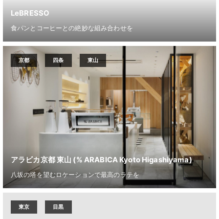
LeBRESSO
食パンとコーヒーとの絶妙な組み合わせを
京都
四条
東山
アラビカ京都 東山 (% ARABICA Kyoto Higashiyama)
八坂の塔を望むロケーションで最高のラテを
東京
目黒