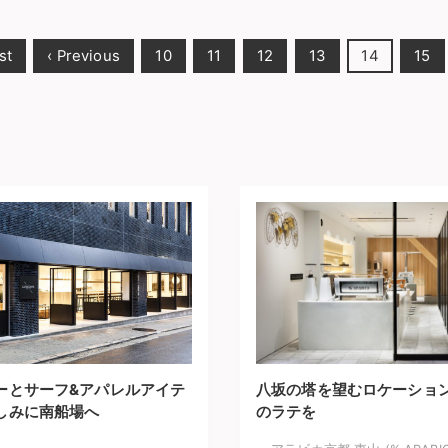
st
‹ Previous
10
11
12
13
14
15
ーとサーフ&アパレルアイテ
八坂の塔を望むロケーショ
しみに南船場へ
のラテを