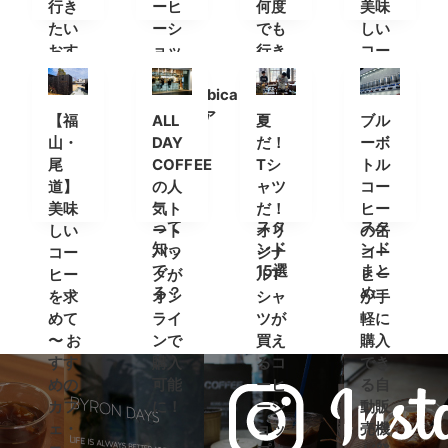
行き
ーヒ
何度
美味
たい
ーシ
でも
しい
おす
ョッ
行き
コー
すめ
プ
たい
ヒー
カフ
「%Arabica
おす
が飲
ェ＆
Kyoto(ア
すめ
める
【福
ALL
夏
ブル
コー
ラビ
カフ
カフ
山・
DAY
だ！
ーボ
ヒー
カキ
ェ＆
ェ・
尾
COFFEE
Tシ
トル
スタ
ョウ
コー
コー
道】
の人
ャツ
コー
ンド
ト)」
ヒー
ヒー
美味
気ト
だ！
ヒー
って
スタ
スタ
しい
ート
オリ
の缶
知っ
ンド
ンド
コー
バッ
ジナ
コー
て
15選
まと
ヒー
グが
ルT
ヒー
る？
め
を求
オン
シャ
が手
めて
ライ
ツが
軽に
〜 お
ンで
買え
購入
すす
購入
るコ
でき
めの
可能
ーヒ
る自
カフ
に！
ーシ
動販
ェ・
ョッ
売機