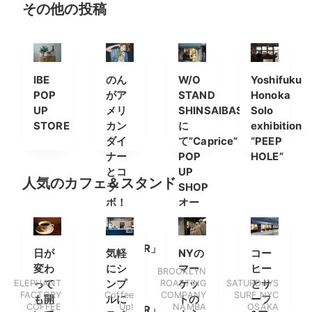
その他の投稿
IBE
のん
W/O
Yoshifuku
POP
がア
STAND
Honoka
UP
メリ
SHINSAIBASHI
Solo
STORE
カン
に
exhibition
ダイ
て”Caprice”
“PEEP
ナー
POP
HOLE”
とコ
UP
人気のカフェ＆スタンド
ラ
SHOP
ボ！
オー
「ON
プン
THE
CORNER」
日が
気軽
NYの
コー
改め
変わ
にシ
マー
ヒー
BROOKLYN
「NON
ELEPHANT
って
ンプ
ROASTING
ケッ
SATURDAYS
とサ
THE
FACTORY
Coffee
COMPANY
SURF NYC
も開
ルに
トの
ーフ
COFFEE
Up!
NAMBA
OSAKA
CORNER」