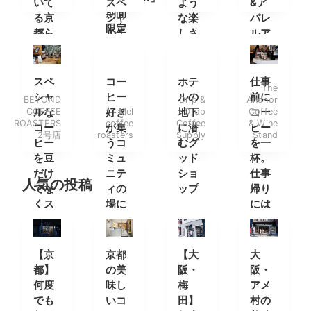
いて
スペ
よう
&ア
期間
る京
シャ
な楽
パレ
限定
都ら
ルテ
しさ
ルア
オー
しい
ィコ
が味
イテ
プン
コー
ーヒ
わえ
ムを
ヒー
ーを
るカ
楽し
スペ
コー
ホテ
仕事
The
ショ
フェ
みに
シャ
ヒー
ルの
前に
BEYOND
Drip &
Anchor
ップ
南船
COFFEE
ルな
好き
Mel
地下
Drop
Coffee
コー
ROASTERS
coffee
Coffee
& Wine
場へ
コー
が集
に潜
ヒー
2号店
roasters
Supply
Stand
ヒー
うコ
むグ
を一
を豆
ミュ
ッド
杯。
だけ
ニテ
ショ
仕事
人気の投稿
でな
ィの
ップ
帰り
くス
場に
には
タン
ワイ
ドで
ンを
も
一
【京
京都
【大
大
杯。
都】
の美
阪・
阪・
何度
味し
梅
アメ
でも
いコ
田】
村の