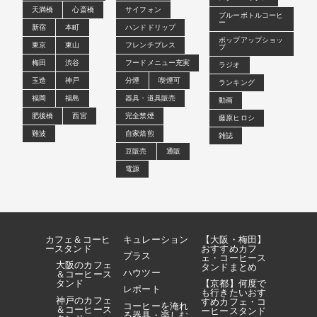
天満橋
心斎橋
サイフォン
ブルーボトルコーヒ
ー
新宿
本町
ハンドドリップ
ポップアップショッ
東京
東山
フレンチプレス
プ
梅田
渋谷
フードメニュー充実
ラジオ
玉造
神戸
分煙
喫煙可
ランキング
福岡
福島
器具・道具販売
動画
肥後橋
西宮
完全禁煙
藤原ヒロシ
難波
自家焙煎
雑誌
豆販売
通販
電源
カフェ＆コーヒ
キュレーション
【大阪・梅田】
ースタンド
おすすめカフ
プラス
ェ・コーヒース
大阪のカフェ
タンドまとめ
ハウツー
＆コーヒース
タンド
【京都】何度で
レポート
も行きたいおす
神戸のカフェ
すめカフェ・コ
コーヒーを淹れ
＆コーヒース
ーヒースタンド
る器具・楽しむ