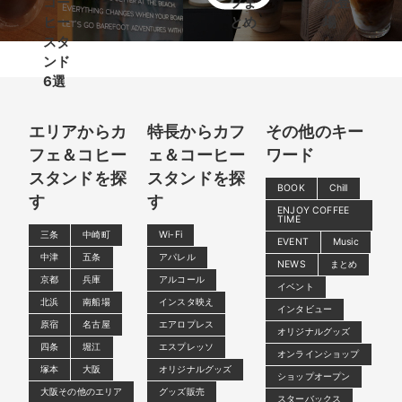
コー
プま
が登
ヒー
とめ
場
スタ
ンド
6選
エリアからカ
特長からカフ
その他のキー
フェ＆コヒー
ェ＆コーヒー
ワード
スタンドを探
スタンドを探
BOOK
Chill
す
す
ENJOY COFFEE
TIME
三条
中崎町
Wi-Fi
EVENT
Music
中津
五条
アパレル
NEWS
まとめ
京都
兵庫
アルコール
イベント
北浜
南船場
インスタ映え
インタビュー
原宿
名古屋
エアロプレス
オリジナルグッズ
四条
堀江
エスプレッソ
オンラインショップ
塚本
大阪
オリジナルグッズ
ショップオープン
大阪その他のエリア
グッズ販売
スターバックス