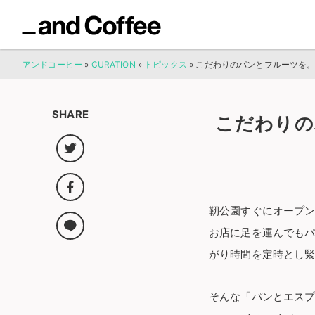
アンドコーヒー
»
CURATION
»
トピックス
»
こだわりのパンとフルーツを
SHARE
こだわりの
靭公園すぐにオープ
お店に足を運んでも
がり時間を定時とし
そんな「パンとエス