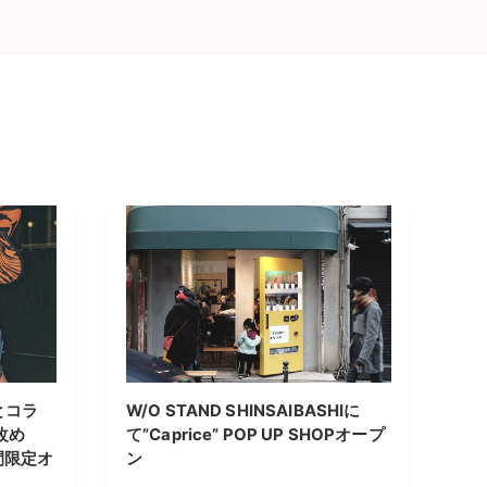
とコラ
W/O STAND SHINSAIBASHIに
」改め
て”Caprice” POP UP SHOPオープ
期間限定オ
ン