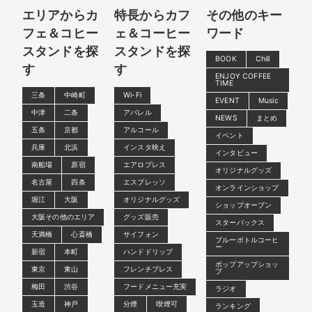
エリアからカ
特長からカフ
その他のキー
フェ＆コヒー
ェ＆コーヒー
ワード
スタンドを探
スタンドを探
BOOK
Chill
す
す
ENJOY COFFEE
TIME
三条
中崎町
Wi-Fi
EVENT
Music
中津
二条
アパレル
NEWS
まとめ
五条
京都
アルコール
イベント
兵庫
北浜
インスタ映え
インタビュー
南船場
原宿
エアロプレス
オリジナルグッズ
名古屋
四条
エスプレッソ
オンラインショップ
堀江
大阪
オリジナルグッズ
ショップオープン
大阪その他のエリア
グッズ販売
スターバックス
天満橋
心斎橋
サイフォン
ブルーボトルコーヒ
ー
新宿
本町
ハンドドリップ
ポップアップショッ
東京
東山
フレンチプレス
プ
梅田
渋谷
フードメニュー充実
ラジオ
玉造
神戸
分煙
喫煙可
ランキング