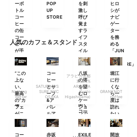
ーボ
POP
を刺
ヒロ
トル
UP
激し
シが
コー
STORE
呼び
ナビ
ヒー
覚ま
ゲー
の缶
すラ
ター
コー
イフ
を務
人気のカフェ＆スタンド
ヒー
スタ
める
が手
イル
「JUN
軽に
セレ
THE
購入
クト
CULTURE」
でき
ショ
の特
”この
コー
八坂
堀江
アラビカ京都
る自
ップ”
別番
上な
ヒー
の塔
に行
東山 (%
動販
FINNA
組が
い、
SATURDAYS
とサ
ARABICA
を望
くな
売機
の店
放送
Nothing
SURF NYC
Kyoto
GRANKNOT
最高
ーフ
むロ
ら一
Better
OSAKA
Higashiyama)
coffee
が登
長に
決定
の”カ
&ア
ケー
度は
場
聞く
フェ
パレ
ショ
訪れ
コー
がニ
ルア
ンで
たい
ヒー
ュー
イテ
最高
コー
の楽
バラ
ムを
のラ
ヒー
しみ
ンス
楽し
テを
スタ
コー
赤坂
EXILE
開放