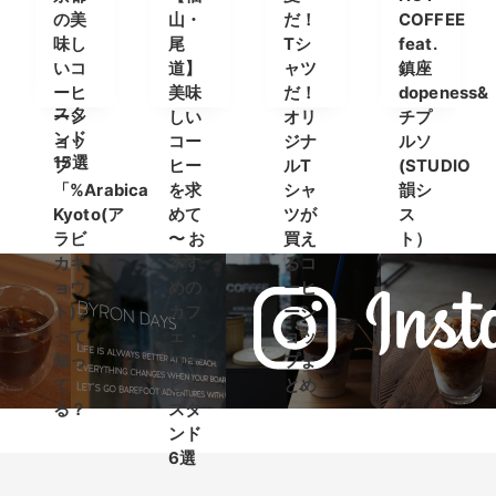
カフ
スタ
コー
ヒ
の美
山・
だ！
COFFEE
ェ＆
ンド
ヒー
ー”が
味し
尾
Tシ
feat.
コー
8選
スタ
登場
いコ
道】
ャツ
鎮座
ヒー
ンド
ーヒ
美味
だ！
dopeness&
スタ
ーシ
しい
オリ
チプ
ンド
ョッ
コー
ジナ
ルソ
15選
プ
ヒー
ルT
(STUDIO
「%Arabica
を求
シャ
韻シ
Kyoto(ア
めて
ツが
ス
ラビ
〜 お
買え
ト）
カキ
すす
るコ
ョウ
めの
ーヒ
ト)」
カフ
ーシ
って
ェ・
ョッ
知っ
コー
プま
て
ヒー
とめ
る？
スタ
ンド
6選