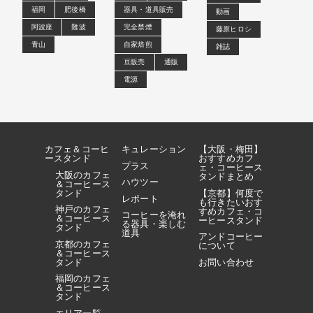
福岡
肥後橋
器具・道具販売
動画
阿波座
難波
完全禁煙
藤原ヒロシ
青山
自家焙煎
雑誌
豆販売
通販
電源
カフェ＆コーヒ
キュレーション
【大阪・梅田】
ースタンド
おすすめカフ
プラス
ェ・コーヒース
大阪のカフェ
タンドまとめ
ハウツー
＆コーヒース
タンド
【京都】何度で
レポート
も行きたいおす
神戸のカフェ
すめカフェ・コ
コーヒーを淹れ
＆コーヒース
ーヒースタンド
る器具・楽しむ
タンド
道具
アンドコーヒー
京都のカフェ
について
＆コーヒース
タンド
お問い合わせ
福岡のカフェ
＆コーヒース
タンド
エリア一覧