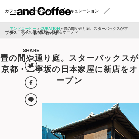
カフェ・コーヒースタンド
キュレーション
アンドコーヒー
»
CURATION
»
畳の間や通り庭。スターバックスが京
都・二寧坂の日本家屋に新店をオープン
プラス
お問い合わせ
SHARE
畳の間や通り庭。スターバックスが
京都・二寧坂の日本家屋に新店をオ
ープン