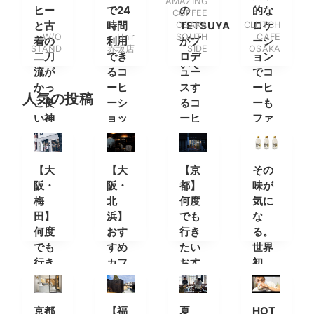
AMAZING
方と
原宿
みに
ンド
ヒー
で24
の
的な
COFFEE
ショ
の4
南船
と古
時間
OSAKA
TETSUYA
CLUTCH
ロケ
ップ
W/O
Unir
SOUTH
CAFE
階
場へ
着の
利用
がプ
ーシ
につ
STAND
赤坂店
SIDE
OSAKA
に。
二刀
でき
ロデ
ョン
いて
流が
るコ
ュー
でコ
かっ
ーヒ
スす
ーヒ
人気の投稿
こ良
ーシ
るコ
ーも
い神
ョッ
ーヒ
ファ
戸の
プ
ース
ッシ
コー
タン
ョン
ヒー
ド
も楽
【大
【大
【京
その
スタ
しん
阪・
阪・
都】
味が
ンド
で
梅
北
何度
気に
田】
浜】
でも
な
何度
おす
行き
る。
でも
すめ
たい
世界
行き
カフ
おす
初
たい
ェ・
すめ
の”透
おす
コー
カフ
明な
すめ
ヒー
ェ＆
コー
京都
【福
夏
HOT