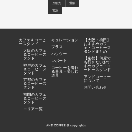
豆販売
通販
電源
カフェ＆コーヒ
キュレーション
【大阪・梅田】
ースタンド
おすすめカフ
プラス
ェ・コーヒース
大阪のカフェ
タンドまとめ
ハウツー
＆コーヒース
タンド
【京都】何度で
レポート
も行きたいおす
神戸のカフェ
すめカフェ・コ
コーヒーを淹れ
＆コーヒース
ーヒースタンド
る器具・楽しむ
タンド
道具
アンドコーヒー
京都のカフェ
について
＆コーヒース
タンド
お問い合わせ
福岡のカフェ
＆コーヒース
タンド
エリア一覧
AND COFFEE @ copyrights