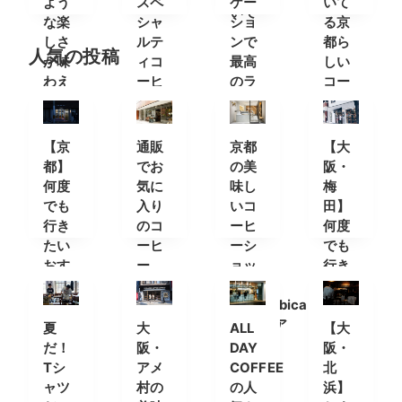
よう
スペ
ケー
いて
いて
な楽
シャ
ショ
る京
しさ
ルテ
ンで
都ら
人気の投稿
が味
ィコ
最高
しい
わえ
ーヒ
のラ
コー
るカ
ーを
テを
ヒー
フェ
ショ
ップ
【京
通販
京都
【大
都】
でお
の美
阪・
何度
気に
味し
梅
でも
入り
いコ
田】
行き
のコ
ーヒ
何度
たい
ーヒ
ーシ
でも
おす
ー
ョッ
行き
すめ
を。
プ
たい
カフ
人気
「%Arabica
おす
ェ＆
のオ
Kyoto(ア
すめ
夏
大
ALL
【大
コー
ンラ
ラビ
カフ
だ！
阪・
DAY
阪・
ヒー
イン
カキ
ェ＆
Tシ
アメ
COFFEE
北
スタ
ショ
ョウ
コー
ャツ
村の
の人
浜】