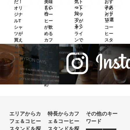
ンド
ップ
ト)」
ヒー
だ！
美味
気ト
おす
まと
って
スタ
オリ
しい
ート
すめ
め
知っ
ンド
ジナ
コー
バッ
カフ
て
15選
ルT
ヒー
グが
ェ・
る？
シャ
が飲
オン
コー
ツが
める
ライ
ヒー
買え
カフ
ンで
スタ
るコ
ェ・
購入
ンド
ーヒ
コー
可能
8選
ーシ
ヒー
に！
ョッ
スタ
プま
ンド
とめ
まと
め
エリアからカ
特長からカフ
その他のキー
フェ＆コヒー
ェ＆コーヒー
ワード
スタンドを探
スタンドを探