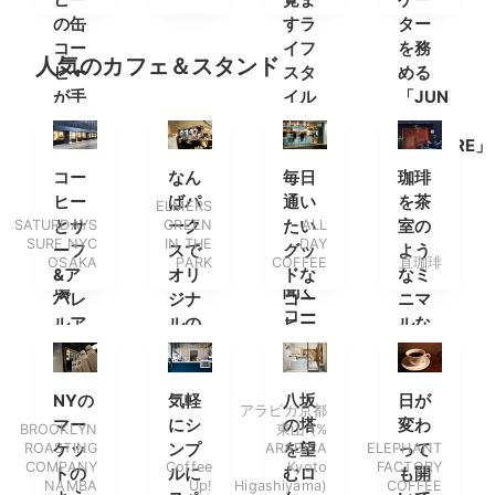
の缶
すラ
ター
コー
イフ
を務
人気のカフェ＆スタンド
ヒー
スタ
める
が手
イル
「JUN
軽に
セレ
THE
購入
クト
CULTURE」
でき
ショ
の特
コー
なん
毎日
珈琲
る自
ップ”
別番
ヒー
ばパ
通い
を茶
ELMERS
動販
FINNA
組が
SATURDAYS
とサ
GREEN
ーク
たい
ALL
室の
売機
の店
放送
SURF NYC
IN THE
DAY
ーフ
スで
グッ
よう
OSAKA
PARK
COFFEE
直珈琲
が登
長に
決定
&ア
オリ
ドな
なミ
場
聞く
パレ
ジナ
コー
ニマ
コー
ルア
ルの
ヒー
ルな
ヒー
イテ
パン
スタ
空間
の楽
ムを
とコ
ンド
しみ
楽し
ーヒ
NYの
気軽
八坂
日が
アラビカ京都
方と
みに
ーを
マー
にシ
の塔
変わ
BROOKLYN
東山 (%
ショ
南船
ROASTING
ケッ
ンプ
ARABICA
を望
ELEPHANT
って
ップ
COMPANY
Coffee
Kyoto
FACTORY
場へ
トの
ルに
むロ
も開
につ
NAMBA
Up!
Higashiyama)
COFFEE