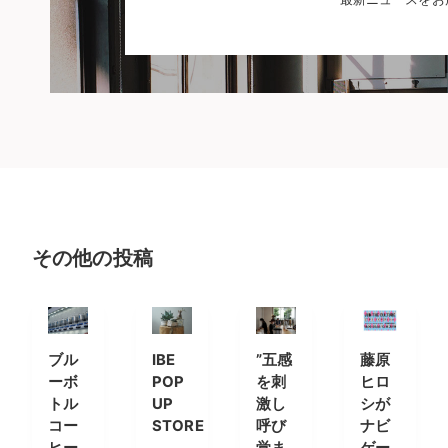
その他の投稿
ブル
IBE
”五感
藤原
ーボ
POP
を刺
ヒロ
トル
UP
激し
シが
コー
STORE
呼び
ナビ
ヒー
覚ま
ゲー