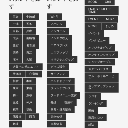
BOOK
Chill
す
す
ENJOY COFFEE
TIME
三条
中崎町
Wi-Fi
EVENT
Music
中津
五条
アパレル
NEWS
まとめ
京都
兵庫
アルコール
イベント
北浜
南船場
インスタ映え
インタビュー
原宿
名古屋
エアロプレス
オリジナルグッズ
四条
堀江
エスプレッソ
オンラインショップ
塚本
大阪
オリジナルグッズ
ショップオープン
大阪その他のエリア
グッズ販売
スターバックス
天満橋
心斎橋
サイフォン
ブルーボトルコーヒ
ー
新宿
本町
ハンドドリップ
ポップアップショッ
東京
東山
フレンチプレス
プ
梅田
渋谷
フードメニュー充実
ラジオ
玉造
神戸
分煙
喫煙可
ランキング
福岡
福島
器具・道具販売
動画
肥後橋
西宮
完全禁煙
藤原ヒロシ
難波
自家焙煎
雑誌