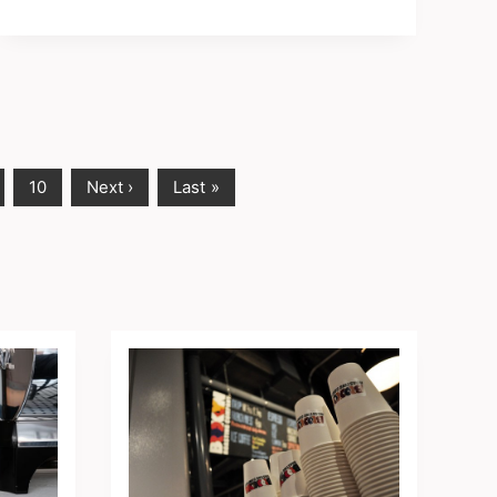
10
Next ›
Last »