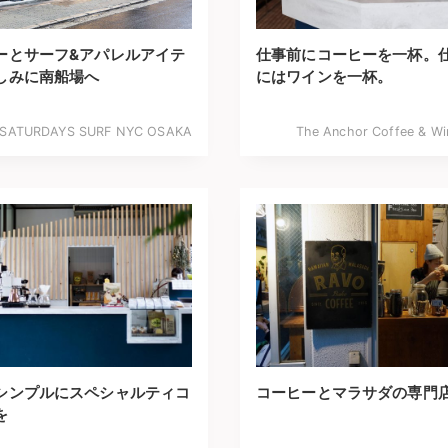
ーとサーフ&アパレルアイテ
仕事前にコーヒーを一杯。
しみに南船場へ
にはワインを一杯。
SATURDAYS SURF NYC OSAKA
The Anchor Coffee & Wi
シンプルにスペシャルティコ
コーヒーとマラサダの専門
を