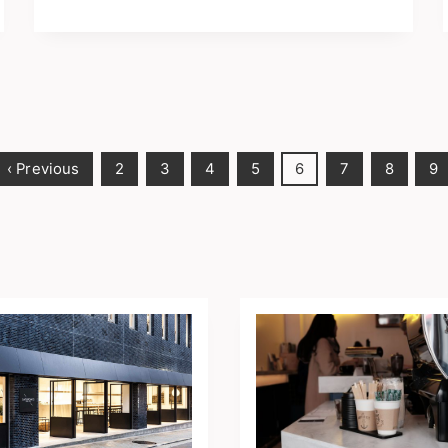
‹ Previous
2
3
4
5
6
7
8
9