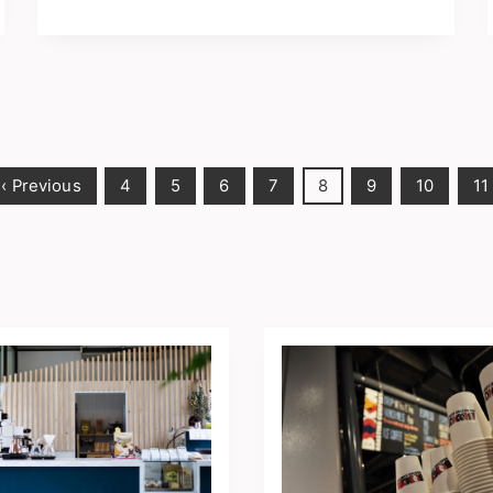
‹ Previous
4
5
6
7
8
9
10
11