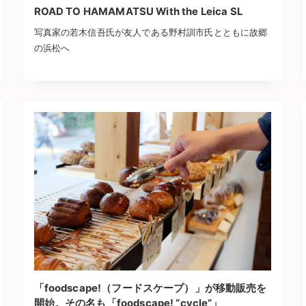
ROAD TO HAMAMATSU With the Leica SL
写真家の若木信吾氏が友人である野村訓市氏とともに故郷
の浜松へ
「foodscape!（フードスケープ）」が移動販売を
開始。その名も「foodscape! “cycle”」