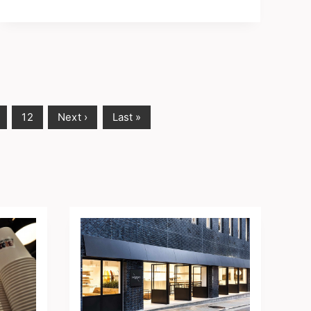
12
Next ›
Last »