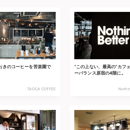
おきのコーヒーを苦楽園で
”この上ない、最高の”カフ
ーバランス原宿の4階に。
TAOCA COFFEE
Nothin