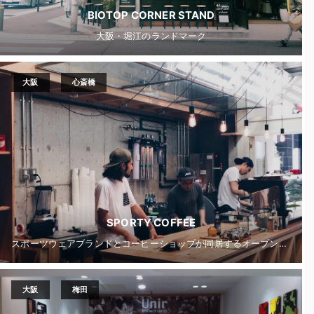
BIOTOP CORNER STAND
大阪・堀江のランドマーク
大阪
心斎橋
SPORTY COFFEE
スポーツウェアブランドとコーヒーショップが同居するオープンな空間とコミュニティ
大阪
梅田