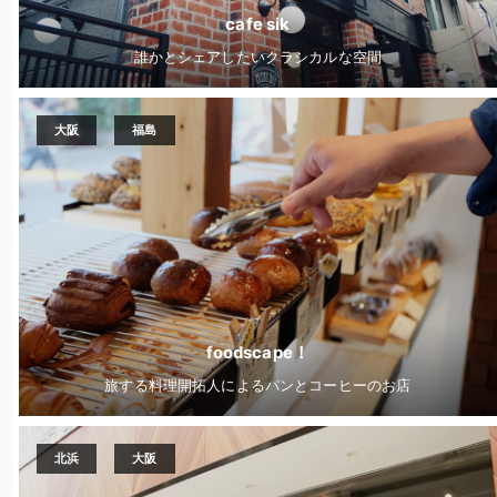
cafe sik
誰かとシェアしたいクラシカルな空間
大阪
福島
foodscape！
旅する料理開拓人によるパンとコーヒーのお店
北浜
大阪