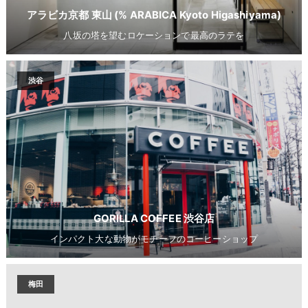
アラビカ京都 東山 (% ARABICA Kyoto Higashiyama)
八坂の塔を望むロケーションで最高のラテを
渋谷
GORILLA COFFEE 渋谷店
インパクト大な動物がモチーフのコーヒーショップ
梅田