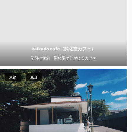
kaikado cafe（開化堂カフェ）
茶筒の老舗・開化堂が手がけるカフェ
京都
嵐山