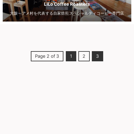
LiLo Coffee Roasters
大阪・アメ村を代表する自家焙煎スペシャルティコーヒー専門店
Page 2 of 3
1
2
3