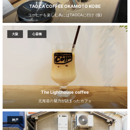
TAOCA COFFEE OKAMOTO KOBE
コーヒーを楽しむ為にはTAOCAに行け (仮)
大阪
心斎橋
The Lighthouse coffee
北海道の魅力が詰まったカフェ
神戸