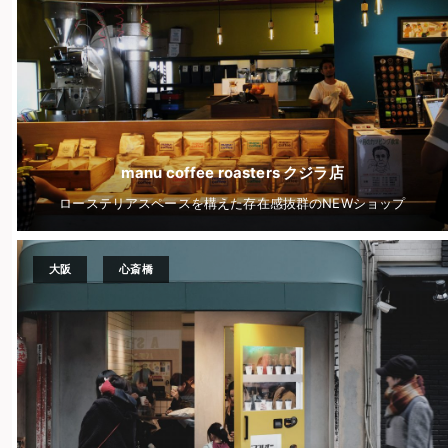
manu coffee roasters クジラ店
ローステリアスペースを構えた存在感抜群のNEWショップ
大阪
心斎橋