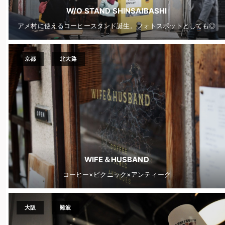
W/O STAND SHINSAIBASHI
アメ村に使えるコーヒースタンド誕生。フォトスポットとしても◎
京都
北大路
WIFE＆HUSBAND
コーヒー×ピクニック×アンティーク
大阪
難波