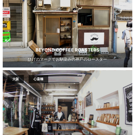
BEYOND COFFEE ROASTERS
ひげのマークでお馴染みの神戸のロースター
大阪
心斎橋