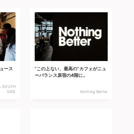
デュース
”この上ない、最高の”カフェがニュ
ーバランス原宿の4階に。
A SOUTH
SIDE
Nothing Better