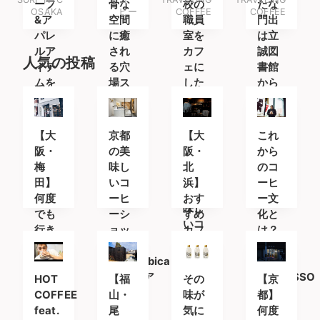
ーフ
骨な
校の
たな
OSAKA
ヒー
COFFEE
COFFEE
&ア
空間
職員
門出
パレ
に癒
室を
は立
ルア
され
カフ
誠図
人気の投稿
イテ
る穴
ェに
書館
ムを
場ス
した
から
楽し
ポッ
空間
みに
ト
で味
南船
わう
【大
京都
【大
これ
場へ
不思
阪・
の美
阪・
から
議な
梅
味し
北
のコ
感覚
田】
いコ
浜】
ーヒ
と美
何度
ーヒ
おす
ー文
味し
でも
ーシ
すめ
化と
いコ
行き
ョッ
カフ
は？
ーヒ
たい
プ
ェ・
BEAR
ー
おす
「%Arabica
コー
POND
すめ
Kyoto(ア
ヒー
ESPRESSO
HOT
【福
その
【京
カフ
ラビ
スタ
田中
COFFEE
山・
味が
都】
ェ＆
カキ
ンド
勝幸
feat.
尾
気に
何度