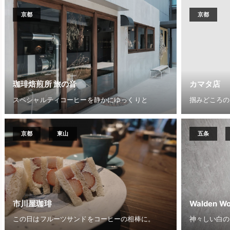
京都
京都
珈琲焙煎所 旅の音
カマタ店
スペシャルティコーヒーを静かにゆっくりと
掴みどころの
京都
東山
五条
市川屋珈琲
Walden Wo
この日はフルーツサンドをコーヒーの相棒に。