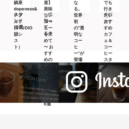
コー
ョウ
8選
氏の
鎮座
道】
な
でも
ヒー
ト)」
イン
dopeness&
美味
る。
行き
スタ
って
タビ
チプ
しい
世界
たい
ンド
知っ
ュー
ルソ
コー
初
おす
15選
て
(STUDIO
ヒー
の”透
すめ
る？
韻シ
を求
明な
カフ
ス
めて
コー
ェ＆
ト）
〜 お
ヒ
コー
すす
ー”が
ヒー
めの
登場
スタ
カフ
ンド
ェ・
コー
ヒー
スタ
ンド
6選