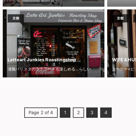
京都
京都
Latteart Junkies Roastingshop
WIFE＆HU
凄腕バリスタのラテアートも楽しめる…らしい
コーヒー×ピ
Page 2 of 4
1
2
3
4