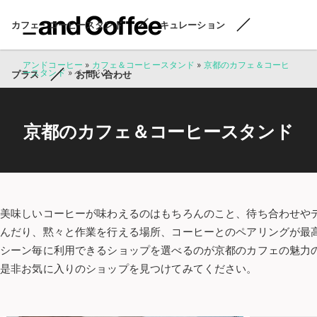
カフェ・コーヒースタンド
キュレーション
アンドコーヒー
»
カフェ＆コーヒースタンド
»
京都のカフェ＆コーヒ
ースタンド
»
ページ 2
プラス
お問い合わせ
京都のカフェ＆コーヒースタンド
美味しいコーヒーが味わえるのはもちろんのこと、待ち合わせや
んだり、黙々と作業を行える場所、コーヒーとのペアリングが最
シーン毎に利用できるショップを選べるのが京都のカフェの魅力
是非お気に入りのショップを見つけてみてください。