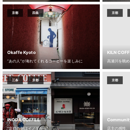
京都
四条
京都
Okaffe Kyoto
KILN COF
”あの人”が淹れてくれるコーヒーを楽しみに
高瀬川を眺め
三条
京都
京都
INODA COFFEE
Community
”京都の朝はイノダから”
店主の感性、