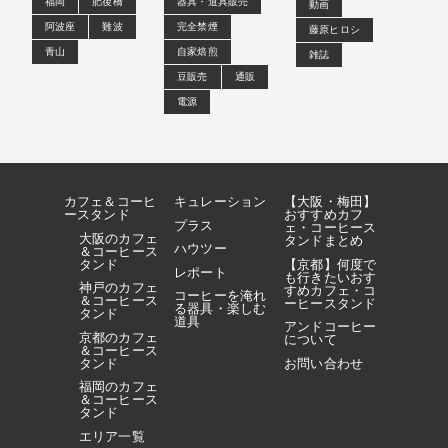
福岡
肥後橋
器具・道具販売
動画
阿波座
難波
完全禁煙
藤原ヒロシ
青山
自家焙煎
雑誌
豆販売
通販
電源
カフェ＆コーヒ
キュレーション
【大阪・梅田】
ースタンド
おすすめカフ
プラス
ェ・コーヒース
大阪のカフェ
タンドまとめ
ハウツー
＆コーヒース
タンド
【京都】何度で
レポート
も行きたいおす
神戸のカフェ
すめカフェ・コ
コーヒーを淹れ
＆コーヒース
ーヒースタンド
る器具・楽しむ
タンド
道具
アンドコーヒー
京都のカフェ
について
＆コーヒース
タンド
お問い合わせ
福岡のカフェ
＆コーヒース
タンド
エリア一覧