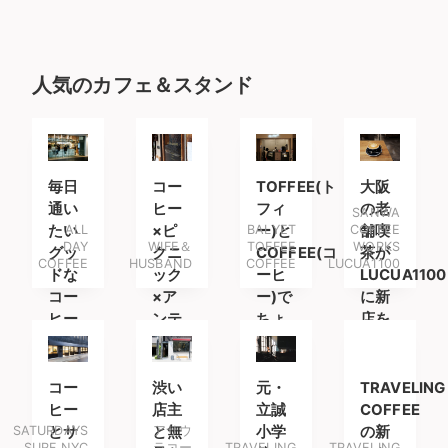
人気のカフェ＆スタンド
毎日
コー
TOFFEE(ト
大阪
通い
ヒー
フィ
の老
SANWA
たい
ALL
×ピ
BALYET
ー)と
COFFEE
舗喫
DAY
WIFE＆
TOFFEE
WORKS
グッ
クニ
COFFEE(コ
茶が
COFFEE
HUSBAND
COFFEE
LUCUA1100
ドな
ック
ーヒ
LUCUA1100
コー
×ア
ー)で
に新
ヒー
ンテ
ちょ
店を
スタ
ィー
っと
オー
ンド
ク
良い
プン
時間
コー
渋い
元・
TRAVELING
ヒー
店主
立誠
COFFEE
SATURDAYS
とサ
と無
アサウ
小学
の新
SURF NYC
ラコー
TRAVELING
TRAVELING