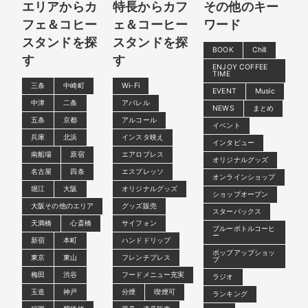
エリアからカ
特長からカフ
その他のキー
フェ＆コヒー
ェ＆コーヒー
ワード
スタンドを探
スタンドを探
BOOK
Chill
す
す
ENJOY COFFEE
TIME
三条
中崎町
Wi-Fi
EVENT
Music
中津
二条
アパレル
NEWS
まとめ
五条
京都
アルコール
イベント
兵庫
北浜
インスタ映え
インタビュー
南船場
原宿
エアロプレス
オリジナルグッズ
名古屋
四条
エスプレッソ
オンラインショップ
堀江
大阪
オリジナルグッズ
ショップオープン
大阪その他のエリア
グッズ販売
スターバックス
天満橋
心斎橋
サイフォン
ブルーボトルコーヒ
ー
新宿
本町
ハンドドリップ
ポップアップショッ
東京
東山
フレンチプレス
プ
梅田
渋谷
フードメニュー充実
ラジオ
玉造
神戸
分煙
喫煙可
ランキング