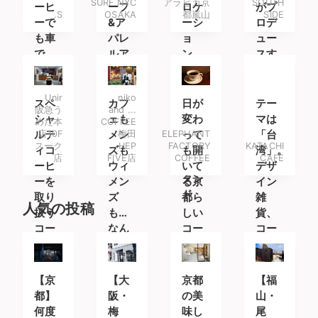
SURF NYC
アラビカ京
SOUTH
ーヒ
ーフ
ロケ
がプ
.S
OSAKA
都嵐山
SIDE
ーで
&ア
ーシ
ロデ
も車
パレ
ョ
ュー
で
ルア
ン、
スす
も。
イテ
空間
るコ
ムを
の全
ーヒ
Unir
niko
楽し
てが
ース
スペ
カフ
日が
テー
阪急う
and ...
みに
最高
タン
シャ
ェも
変わ
マは
めだ本
COFFEE
南船
なコ
ド
ルテ
店10F
メン
梅田
ELEPHANT
って
「台
スーク
HEP
FACTORY
KATACHI
場へ
ーヒ
ィコ
ズも
も開
湾」。
店
FIVE店
COFFEE
CAFE
ース
ーヒ
ウィ
いて
デザ
タン
ーを
メン
る京
イン
ド
取り
ズ
都ら
雑
人気の投稿
扱う
も…
しい
貨、
コー
なん
コー
コー
ヒー
だ誰
ヒー
ヒ
専門
でも
ショ
ー、
店
楽し
ップ
お茶
【京
【大
京都
【福
める
が楽
都】
阪・
の美
山・
じゃ
しめ
何度
梅
味し
尾