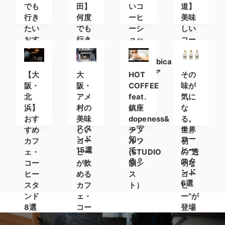
ん！
るカ
でも
田】
いコ
道】
フェ
行き
何度
ーヒ
美味
たい
でも
ーシ
しい
おす
行き
ョッ
コー
すめ
たい
プ
ヒー
カフ
おす
「%Arabica
を求
ェ＆
すめ
Kyoto(ア
めて
【大
大
HOT
その
コー
カフ
ラビ
〜 お
阪・
阪・
COFFEE
味が
ヒー
ェ＆
カキ
すす
北
アメ
feat.
気に
スタ
コー
ョウ
めの
浜】
村の
鎮座
な
ンド
ヒー
ト)」
カフ
おす
美味
dopeness&
る。
スタ
って
ェ・
すめ
しい
チプ
世界
ンド
知っ
コー
カフ
コー
ルソ
初
15選
て
ヒー
ェ・
ヒー
(STUDIO
の”透
る？
スタ
コー
が飲
韻シ
明な
ンド
ヒー
める
ス
コー
6選
スタ
カフ
ト）
ヒ
ンド
ェ・
ー”が
8選
コー
登場
ヒー