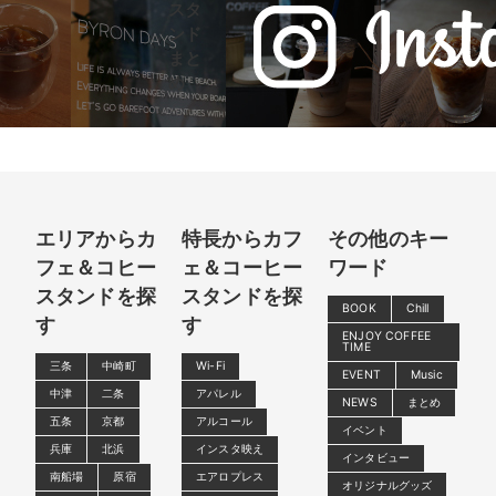
スタ
ンド
まと
め
エリアからカ
特長からカフ
その他のキー
フェ＆コヒー
ェ＆コーヒー
ワード
スタンドを探
スタンドを探
BOOK
Chill
す
す
ENJOY COFFEE
TIME
三条
中崎町
Wi-Fi
EVENT
Music
中津
二条
アパレル
NEWS
まとめ
五条
京都
アルコール
イベント
兵庫
北浜
インスタ映え
インタビュー
南船場
原宿
エアロプレス
オリジナルグッズ