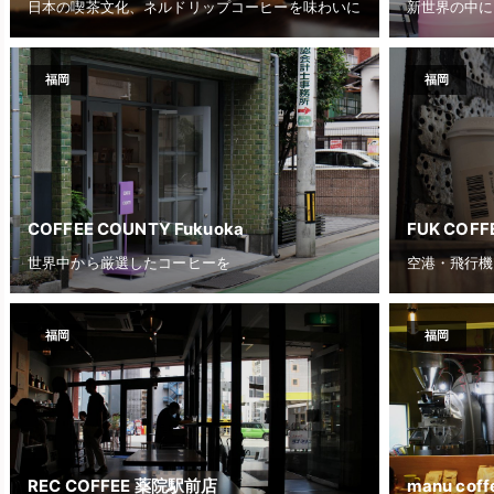
日本の喫茶文化、ネルドリップコーヒーを味わいに
新世界の中に
福岡
福岡
COFFEE COUNTY Fukuoka
FUK COFF
世界中から厳選したコーヒーを
福岡
福岡
REC COFFEE 薬院駅前店
manu cof