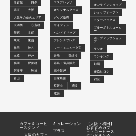
名古屋
四条
エスプレッソ
オンラインショップ
堀江
大阪
オリジナルグッズ
ショップオープン
大阪その他のエリア
グッズ販売
スターバックス
天満橋
心斎橋
サイフォン
ブルーボトルコーヒ
ー
新宿
本町
ハンドドリップ
ポップアップショッ
東京
東山
フレンチプレス
プ
梅田
渋谷
フードメニュー充実
ラジオ
玉造
神戸
分煙
喫煙可
ランキング
福岡
肥後橋
器具・道具販売
動画
阿波座
難波
完全禁煙
藤原ヒロシ
青山
自家焙煎
雑誌
豆販売
通販
電源
カフェ＆コーヒ
キュレーション
【大阪・梅田】
ースタンド
おすすめカフ
プラス
ェ・コーヒース
大阪のカフェ
タンドまとめ