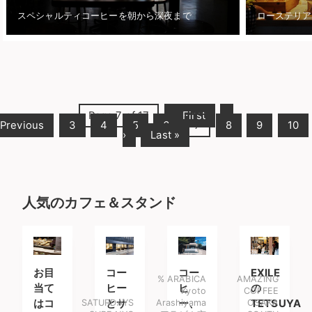
スペシャルティコーヒーを朝から深夜まで
Page 7 of 17
« First
‹
Previous
3
4
5
6
7
8
9
10
›
Last »
人気のカフェ＆スタンド
お目
コー
コー
EXILE
% ARABICA
AMAZING
当て
ヒー
ヒ
の
Kyoto
COFFEE
はコ
SATURDAYS
とサ
Arashiyama
ー、
OSAKA
TETSUYA