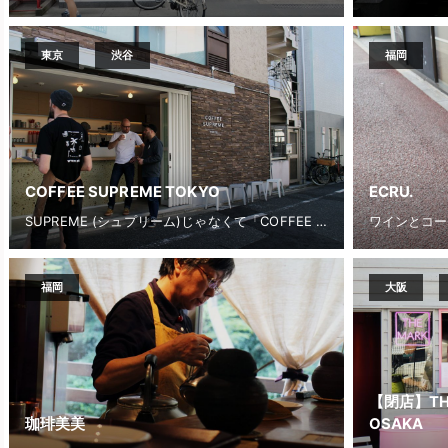
東京
渋谷
福岡
COFFEE SUPREME TOKYO
ECRU.
SUPREME (シュプリーム)じゃなくて「COFFEE SUPREME (コーヒー スープリーム)」
ワインとコー
福岡
大阪
【閉店】THE
珈琲美美
OSAKA