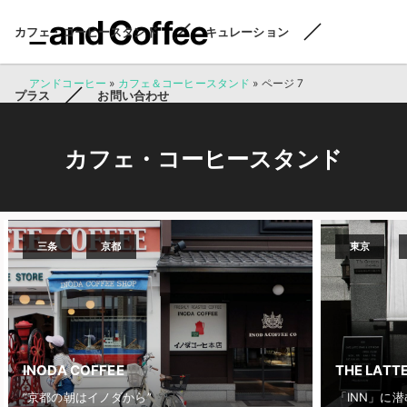
カフェ・コーヒースタンド
キュレーション
アンドコーヒー
»
カフェ＆コーヒースタンド
»
ページ 7
プラス
お問い合わせ
カフェ・コーヒースタンド
三条
京都
東京
INODA COFFEE
THE LATT
”京都の朝はイノダから”
「INN」に